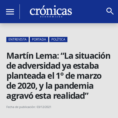
search
menu
ENTREVISTA
PORTADA
POLÍTICA
Martín Lema: “La situación
de adversidad ya estaba
planteada el 1º de marzo
de 2020, y la pandemia
agravó esta realidad”
Fecha de publicación: 03/12/2021