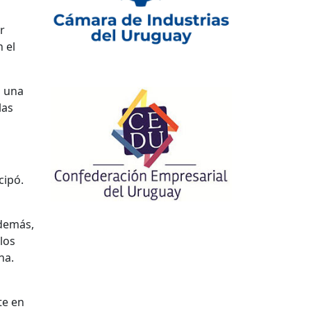
r
 el
o una
las
cipó.
Además,
los
na.
te en