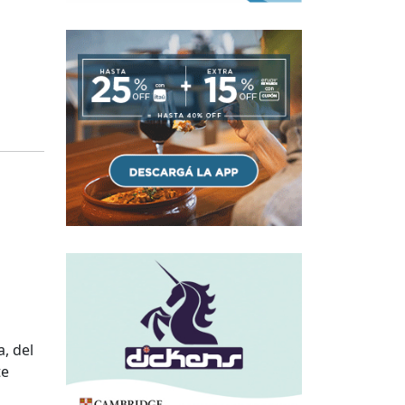
, del
te