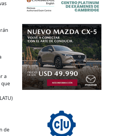
vas
arán
s
a
r a
ó que
l
(LATU)
ón de