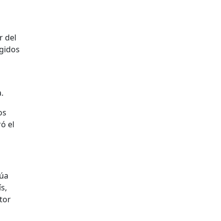
r del
egidos
.
os
ó el
núa
s,
tor