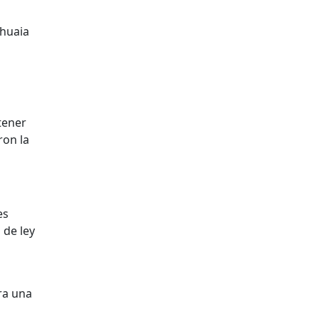
shuaia
tener
ron la
es
 de ley
ra una