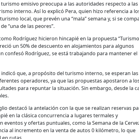
 turismo emisivo preocupa a las autoridades respecto a las
ismo interno. Así lo explicó Pera, quien hizo referencia a lo
 turismo local, que prevén una “mala” semana y, si se comp
 de “una de las peores”.
como Rodríguez hicieron hincapié en la propuesta “Turism
ofreció un 50% de descuento en alojamientos para algunos
ún confesó Rodríguez, se está trabajando para mantener el
ndicó que, a propósito del turismo interno, se esperan las
iferentes operadores, ya que las propuestas apostaron a lo
ltades para repuntar la situación. Sin embargo, desde la c
les.
io destacó la antelación con la que se realizan reservas pa
ié en la clásica concurrencia a lugares termales y
 eventos y ofertas puntuales, como la Semana de la Cerve
ia al incremento en la venta de autos 0 kilómetro, lo que
 en rutas.