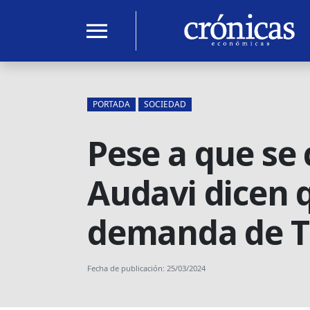
menu
PORTADA
SOCIEDAD
Pese a que se
Audavi dicen q
demanda de T
Fecha de publicación: 25/03/2024