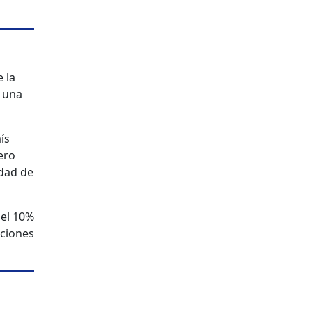
 la
n una
ís
ero
edad de
del 10%
iciones