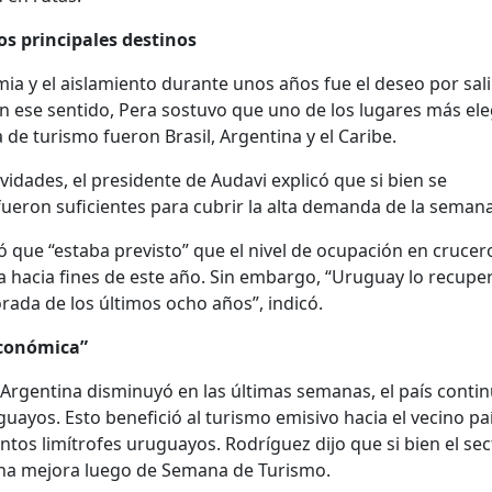
los principales destinos
ia y el aislamiento durante unos años fue el deseo por sali
 En ese sentido, Pera sostuvo que uno de los lugares más el
e turismo fueron Brasil, Argentina y el Caribe.
vidades, el presidente de Audavi explicó que si bien se
fueron suficientes para cubrir la alta demanda de la semana
ó que “estaba previsto” que el nivel de ocupación en crucer
 hacia fines de este año. Sin embargo, “Uruguay lo recuper
ada de los últimos ocho años”, indicó.
económica”
 Argentina disminuyó en las últimas semanas, el país conti
ayos. Esto benefició al turismo emisivo hacia el vecino paí
tos limítrofes uruguayos. Rodríguez dijo que si bien el sec
é una mejora luego de Semana de Turismo.