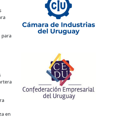
s
ara
o para
s
artera
ra
za en