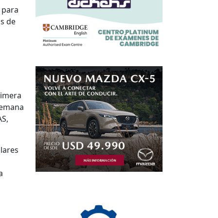
 para
as de
rimera
 Semana
AS,
lares
a