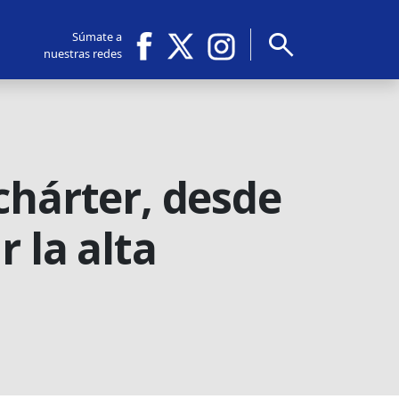
search
Súmate a
nuestras redes
chárter, desde
 la alta