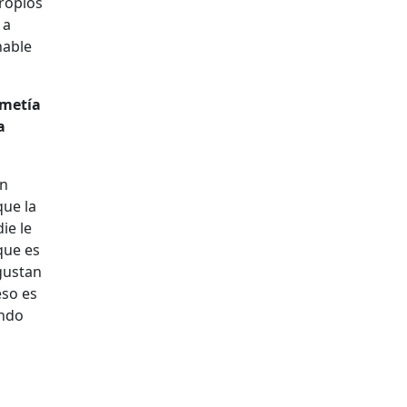
ropios
 a
nable
ometía
a
un
que la
ie le
que es
 gustan
eso es
endo