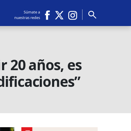
search
Súmate a
nuestras redes
r 20 años, es
ificaciones”