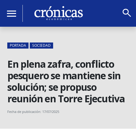
search
menu
PORTADA
SOCIEDAD
En plena zafra, conflicto
pesquero se mantiene sin
solución; se propuso
reunión en Torre Ejecutiva
Fecha de publicación: 17/07/2025