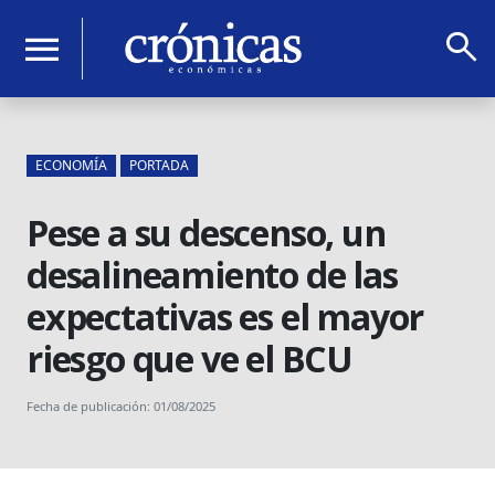
search
menu
ECONOMÍA
PORTADA
Pese a su descenso, un
desalineamiento de las
expectativas es el mayor
riesgo que ve el BCU
Fecha de publicación: 01/08/2025