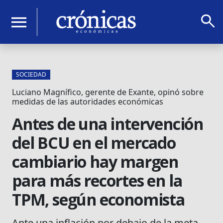
search
menu
SOCIEDAD
Luciano Magnífico, gerente de Exante, opinó sobre
medidas de las autoridades económicas
Antes de una intervención
del BCU en el mercado
cambiario hay margen
para más recortes en la
TPM, según economista
Ante una inflación por debajo de la meta