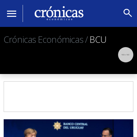
search
menu
Crónicas Económicas /
BCU