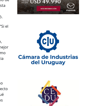
esta
ó.
Si el
o,
mejor
como
ia
mo
fecto
qué
os