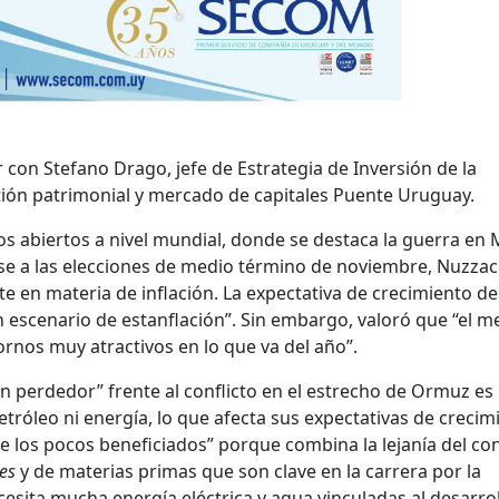
con Stefano Drago, jefe de Estrategia de Inversión de la
ión patrimonial y mercado de capitales Puente Uruguay.
os abiertos a nivel mundial, donde se destaca la guerra en
e a las elecciones de medio término de noviembre, Nuzzac
e en materia de inflación. La expectativa de crecimiento d
 un escenario de estanflación”. Sin embargo, valoró que “el 
ornos muy atractivos en lo que va del año”.
an perdedor” frente al conflicto en el estrecho de Ormuz es
tróleo ni energía, lo que afecta sus expectativas de crecim
e los pocos beneficiados” porque combina la lejanía del con
es
y de materias primas que son clave en la carrera por la
 necesita mucha energía eléctrica y agua vinculadas al desarro