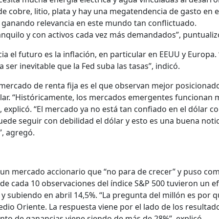
e cobre, litio, plata y hay una megatendencia de gasto en 
a ganando relevancia en este mundo tan conflictuado.
anquilo y con activos cada vez más demandados”, puntualiz
a el futuro es la inflación, en particular en EEUU y Europa. “
a ser inevitable que la Fed suba las tasas”, indicó.
 mercado de renta fija es el que observan mejor posicionad
ólar. “Históricamente, los mercados emergentes funcionan 
, explicó. “El mercado ya no está tan confiado en el dólar 
ede seguir con debilidad el dólar y esto es una buena notic
, agregó.
 a un mercado accionario que “no para de crecer” y puso co
de cada 10 observaciones del índice S&P 500 tuvieron un e
y subiendo en abril 14,5%. “La pregunta del millón es por 
dio Oriente. La respuesta viene por el lado de los resultad
ento de ganancias viene siendo de más de 28%”, explicó.