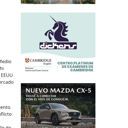
 Medio
hi
e EEUU
mercado
iento.
flicto
llo de