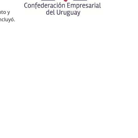
nto y
ncluyó.