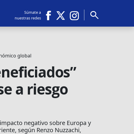
search
Súmate a
nuestras redes
onómico global
eneficiados”
se a riesgo
l impacto negativo sobre Europa y
riente, según Renzo Nuzzachi,