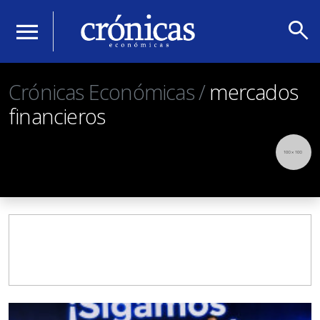
search
menu
Crónicas Económicas /
mercados
financieros