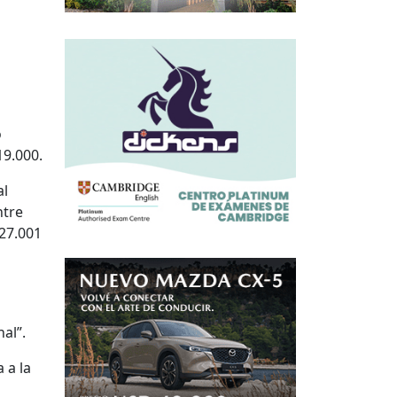
o
19.000.
al
ntre
 27.001
al”.
 a la