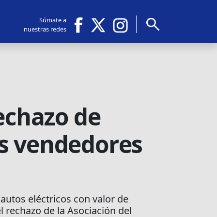
search
Súmate a
nuestras redes
rechazo de
os vendedores
utos eléctricos con valor de
l rechazo de la Asociación del