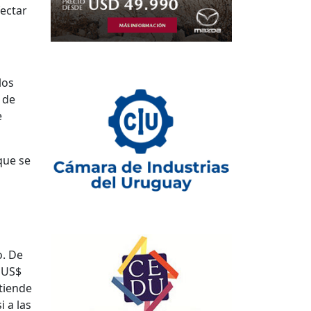
fectar
los
 de
e
que se
a
o. De
 US$
ntiende
 a las