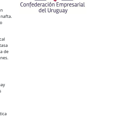
an
 nafta.
to
cal
 tasa
ta de
ones.
uay
s
tica