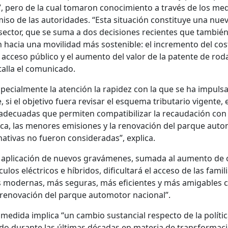
”, pero de la cual tomaron conocimiento a través de los me
so de las autoridades. “Esta situación constituye una nue
 sector, que se suma a dos decisiones recientes que tambié
n hacia una movilidad más sostenible: el incremento del cos
 acceso público y el aumento del valor de la patente de ro
talla el comunicado.
pecialmente la atención la rapidez con la que se ha impuls
si el objetivo fuera revisar el esquema tributario vigente, 
adecuadas que permiten compatibilizar la recaudación con 
tica, las menores emisiones y la renovación del parque auto
ativas no fueron consideradas”, explica.
a aplicación de nuevos gravámenes, sumada al aumento de 
los eléctricos e híbridos, dificultará el acceso de las famili
 modernas, más seguras, más eficientes y más amigables c
 renovación del parque automotor nacional”.
a medida implica “un cambio sustancial respecto de la políti
do durante las últimas décadas en materia de transformac