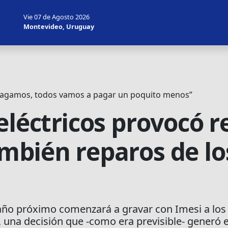
Vie 07 de Agosto 2026
Montevideo, Uruguay
 pagamos, todos vamos a pagar un poquito menos”
eléctricos provocó 
mbién reparos de l
año próximo comenzará a gravar con Imesi a los a
 una decisión que -como era previsible- generó e