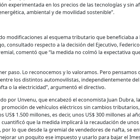
ión experimentada en los precios de las tecnologías y sin a
 energética, ambiental y de movilidad sostenible”.
 modificaciones al esquema tributario que beneficiaba a 
o, consultado respecto a la decisión del Ejecutivo, Federico
gremial, comentó que “la medida no colmó la expectativa qu
mer paso. Lo reconocemos y lo valoramos. Pero pensamos 
entre los distintos automovilistas, independientemente del
ta o la electricidad”, argumentó el directivo.
ado por Unvenu, que encabezó el economista Juan Dubra, l
a promoción de vehículos eléctricos sin cambios tributarios,
s US$ 1.500 millones, es decir, unos US$ 300 millones al añ
 cuantificó que la medida implicará la recaudación de unos
, por lo que desde la gremial de vendedores de nafta, se e
ejorar un poquito ese impuesto y usarlo para bajar el Imesi