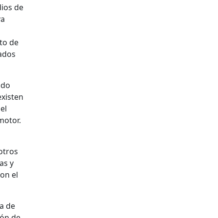
dios de
va
n
to de
dados
ado
existen
el
motor.
otros
as y
on el
ca de
ión de