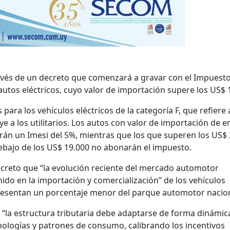
ravés de un decreto que comenzará a gravar con el Impuest
 autos eléctricos, cuyo valor de importación supere los US$ 
para los vehículos eléctricos de la categoría F, que refiere 
e a los utilitarios. Los autos con valor de importación de e
arán un Imesi del 5%, mientras que los que superen los US$
ebajo de los US$ 19.000 no abonarán el impuesto.
creto que “la evolución reciente del mercado automotor
ido en la importación y comercialización” de los vehículos
presentan un porcentaje menor del parque automotor nacion
“la estructura tributaria debe adaptarse de forma dinámica
nologías y patrones de consumo, calibrando los incentivos