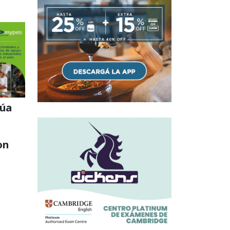
núa
on