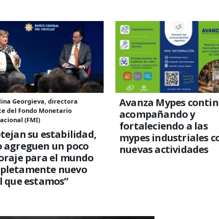
Avanza Mypes conti
lina Georgieva, directora
te del Fondo Monetario
acompañando y
acional (FMI)
fortaleciendo a las
tejan su estabilidad,
mypes industriales c
o agreguen un poco
nuevas actividades
oraje para el mundo
pletamente nuevo
l que estamos”