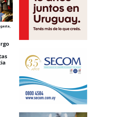
 gasta,
argo
tas
cia