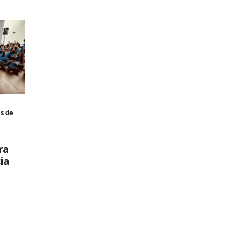
s de
ra
ia