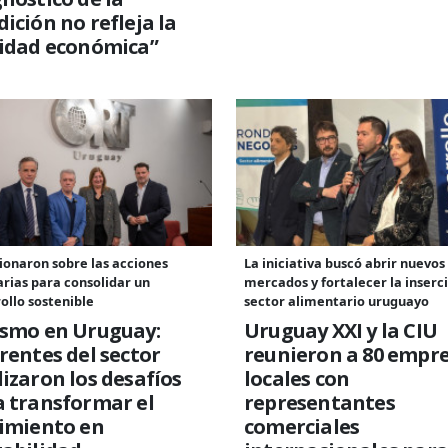
ición no refleja la
lidad económica”
ionaron sobre las acciones
La iniciativa buscó abrir nuevos
rias para consolidar un
mercados y fortalecer la inserc
ollo sostenible
sector alimentario uruguayo
ismo en Uruguay:
Uruguay XXI y la CIU
rentes del sector
reunieron a 80 empr
izaron los desafíos
locales con
 transformar el
representantes
cimiento en
comerciales