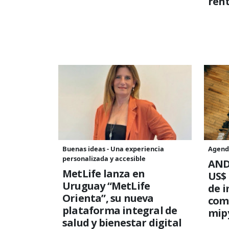
rent
Buenas ideas - Una experiencia
Agend
personalizada y accesible
AND
MetLife lanza en
US$ 
Uruguay “MetLife
de i
Orienta”, su nueva
comp
plataforma integral de
mip
salud y bienestar digital