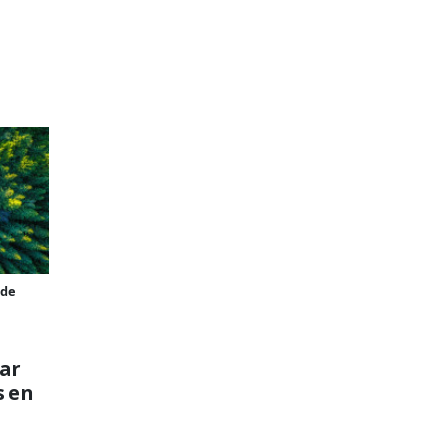
rde
ar
s en