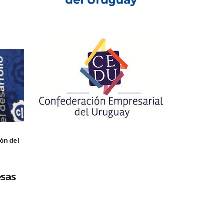
ión del
esas