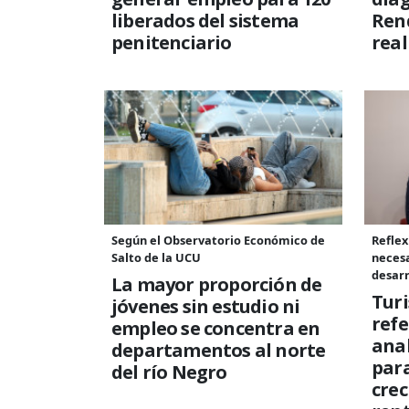
liberados del sistema
Rend
penitenciario
rea
Según el Observatorio Económico de
Reflex
Salto de la UCU
necesa
desarr
La mayor proporción de
Tur
jóvenes sin estudio ni
refe
empleo se concentra en
anal
departamentos al norte
para
del río Negro
cre