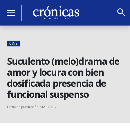
search
menu
CINE
Suculento (melo)drama de
amor y locura con bien
dosificada presencia de
funcional suspenso
Fecha de publicación: 06/10/2017