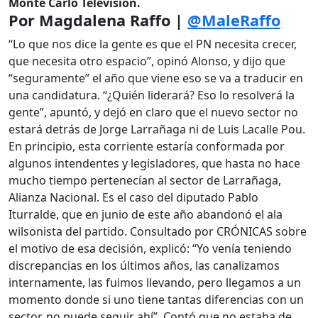
Monte Carlo Televisión.
Por Magdalena Raffo |
@MaleRaffo
“Lo que nos dice la gente es que el PN necesita crecer,
que necesita otro espacio”, opinó Alonso, y dijo que
“seguramente” el año que viene eso se va a traducir en
una candidatura. “¿Quién liderará? Eso lo resolverá la
gente”, apuntó, y dejó en claro que el nuevo sector no
estará detrás de Jorge Larrañaga ni de Luis Lacalle Pou.
En principio, esta corriente estaría conformada por
algunos intendentes y legisladores, que hasta no hace
mucho tiempo pertenecían al sector de Larrañaga,
Alianza Nacional. Es el caso del diputado Pablo
Iturralde, que en junio de este año abandonó el ala
wilsonista del partido. Consultado por CRÓNICAS sobre
el motivo de esa decisión, explicó: “Yo venía teniendo
discrepancias en los últimos años, las canalizamos
internamente, las fuimos llevando, pero llegamos a un
momento donde si uno tiene tantas diferencias con un
sector, no puede seguir ahí”. Contó que no estaba de