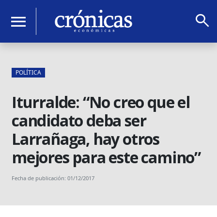
search
menu
POLÍTICA
Iturralde: “No creo que el
candidato deba ser
Larrañaga, hay otros
mejores para este camino”
Fecha de publicación: 01/12/2017