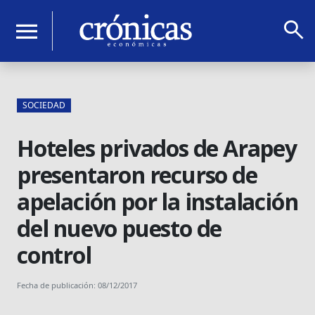
search
menu
SOCIEDAD
Hoteles privados de Arapey
presentaron recurso de
apelación por la instalación
del nuevo puesto de
control
Fecha de publicación: 08/12/2017