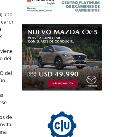
r, uno
crearon
a
as
o
 viene
o del
O del
gún
as
ese
cos de
nvitar
una