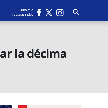
search
Súmate a
nuestras redes
ar la décima