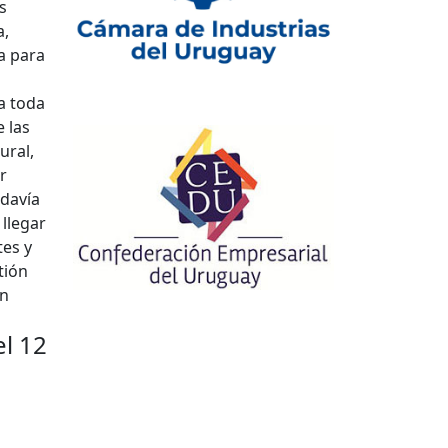
s
a,
a para
 a toda
 las
ural,
r
davía
 llegar
tes y
tión
in
el 12