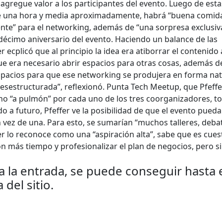
 agregue valor a los participantes del evento. Luego de esta
e una hora y media aproximadamente, habrá “buena comid
te” para el networking, además de “una sorpresa exclusiv
 décimo aniversario del evento. Haciendo un balance de las
 ecplicó que al principio la idea era atiborrar el contenido
ue era necesario abrir espacios para otras cosas, además de
espacios para que ese networking se produjera en forma nat
sestructurada”, reflexionó. Punta Tech Meetup, que Pfeffe
 “a pulmón” por cada uno de los tres coorganizadores, to
o a futuro, Pfeffer ve la posibilidad de que el evento pueda
n vez de una. Para esto, se sumarían “muchos talleres, deba
er lo reconoce como una “aspiración alta”, sabe que es cues
con más tiempo y profesionalizar el plan de negocios, pero s
a la entrada, se puede conseguir hasta 
del sitio.