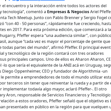
r el encuentro y la interacción entre todos los actores del
y tecnología”, comentó a
Empresas & Negocios
Ariel Pfeffe
unta Tech Meetup. Junto con Pablo Brenner y Sergio Fogel 
zó “con 40 - 50 personas”, rápidamente fue creciendo, hast
ntes en 2017. Para esta próxima edición, que comenzará a l
hugarry, Pfeffer espera “una audiencia similar”, con públic
asil, aunque “cada vez es mayor el porcentaje de gente que
 todas partes del mundo”, afirmó Pfeffer. El principal event
al y tecnológico de la región contará con tres oradores
 sus principales campos. Uno de ellos es Aharon Aharon, CE
l -lo que sería el equivalente de la ANII acá en Uruguay, se
s es Diego Oppenheimer, CEO y fundador de Algorithmia -un
le permite a emprendedores de todo el mundo utilizar est
or terceros sin tener que reinventar la rueda y a partir de 
 implementar todavía algo mayor, aclaró Pfeffer-. El otro
ary Aron, responsable de Servicios Financieros y Tecnológi
elación a estos oradores, Pfeffer señaló que el objetivo es i
an presentado en público en la región para que vuelquen 