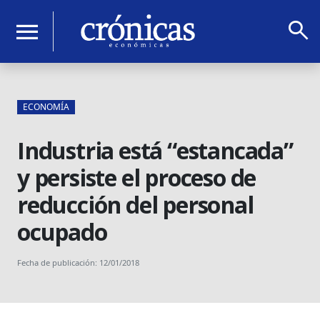
search
menu
ECONOMÍA
Industria está “estancada”
y persiste el proceso de
reducción del personal
ocupado
Fecha de publicación: 12/01/2018