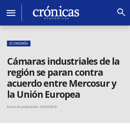
search
menu
ECONOMÍA
Cámaras industriales de la
región se paran contra
acuerdo entre Mercosur y
la Unión Europea
Fecha de publicación: 02/03/2018