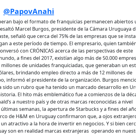
|
@PapovAnahi
peran bajo el formato de franquicias permanecen abiertos 
resaltó Marcel Burgos, presidente de la Cámara Uruguaya 
aste, señaló que cerca del 75% de las empresas que se insta
gan a este período de tiempo. El empresario, quien tambié
onversó con CRÓNICAS acerca de las perspectivas de este
mundo, a fines del 2017, existían algo más de 50.000 empre
s millones de unidades franquiciadas, que generaban un e
dólares, brindando empleo directo a más de 12 millones de
bo, informó el presidente de la organización. Burgos menc
ha sido un rubro que ha tenido un marcado desarrollo en U
historia. El hito más emblemático fue a comienzos de la déc
nald’s a nuestro país y de otras marcas reconocidas a nivel
últimas semanas, la apertura de Starbucks y a fines del añ
rco de H&M en Uruguay confirmaron que, a ojos extranjer
n atractivo a la hora de invertir en negocios. Y si bien cerc
guay son en realidad marcas extranjeras operando en nuest