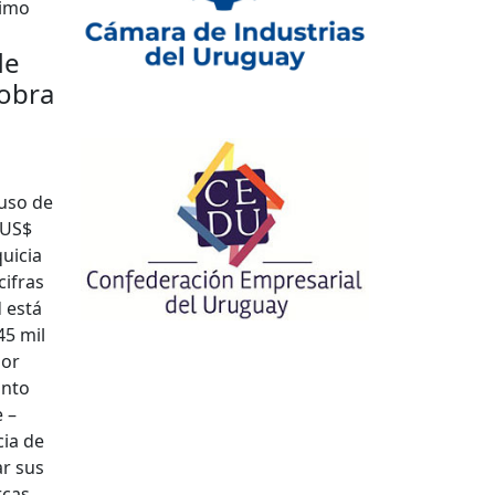
timo
de
 obra
uso de
 US$
uicia
cifras
 está
45 mil
por
ánto
 –
cia de
ar sus
rcas