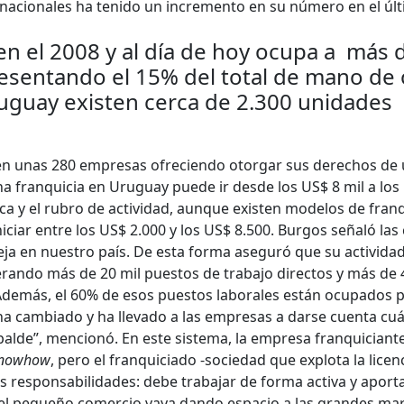
 nacionales ha tenido un incremento en su número en el úl
en el 2008 y al día de hoy ocupa a más 
esentando el 15% del total de mano de
ruguay existen cerca de 2.300 unidades
en unas 280 empresas ofreciendo otorgar sus derechos de 
na franquicia en Uruguay puede ir desde los US$ 8 mil a los
ca y el rubro de actividad, aunque existen modelos de franq
ciar entre los US$ 2.000 y los US$ 8.500. Burgos señaló las 
eja en nuestro país. De esta forma aseguró que su actividad
erando más de 20 mil puestos de trabajo directos y más de 
 Además, el 60% de esos puestos laborales están ocupados 
a cambiado y ha llevado a las empresas a darse cuenta cu
alde”, mencionó. En este sistema, la empresa franquiciante
nowhow
, pero el franquiciado -sociedad que explota la licen
s responsabilidades: debe trabajar de forma activa y aport
e el pequeño comercio vaya dando espacio a las grandes ma