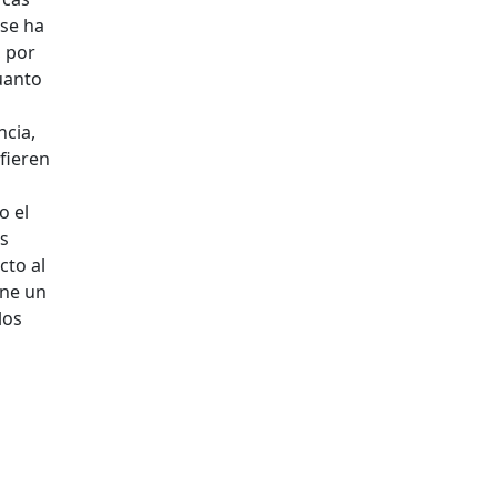
 se ha
, por
uanto
ncia,
fieren
o el
os
cto al
ene un
los