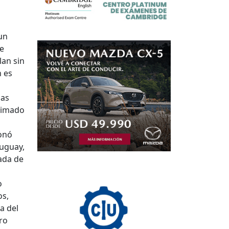
un
de
lan sin
n es
sas
stimado
ionó
ruguay,
ada de
o
os,
a del
ro