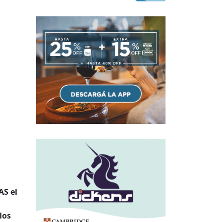
AS el
los