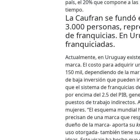
país, el 20% que compone a las
tiempo.
La Caufran se fundó 
3.000 personas, repr
de franquicias. En U
franquiciadas.
Actualmente, en Uruguay exist
marca. El costo para adquirir u
150 mil, dependiendo de la mar
de baja inversión que pueden ini
que el sistema de franquicias d
por encima del 2.5 del PIB, gen
puestos de trabajo indirectos.
mujeres. “El esquema mundial h
precisan de una marca que resp
dueño de la marca- aporta su
k
uso otorgada- también tiene su
ideas. Este viraje ha hecho qu