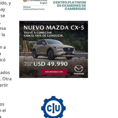
ido, y
hay
 se
,
esa
 la
n a
a
icó
gados
. Otra
rtir
ros
 el
a