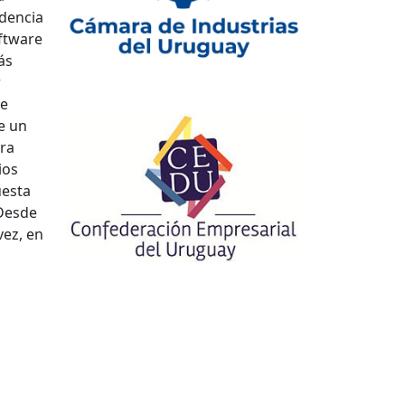
ndencia
ftware
ás
r
de
e un
ara
ios
uesta
 Desde
vez, en