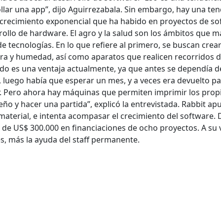
llar una app”, dijo Aguirrezabala. Sin embargo, hay una te
crecimiento exponencial que ha habido en proyectos de so
arrollo de hardware. El agro y la salud son los ámbitos que m
de tecnologías. En lo que refiere al primero, se buscan crea
a y humedad, así como aparatos que realicen recorridos 
ido es una ventaja actualmente, ya que antes se dependía d
, luego había que esperar un mes, y a veces era devuelto p
or. Pero ahora hay máquinas que permiten imprimir los prop
iseño y hacer una partida”, explicó la entrevistada. Rabbit ap
 material, e intenta acompasar el crecimiento del software.
 de US$ 300.000 en financiaciones de ocho proyectos. A su 
s, más la ayuda del staff permanente.