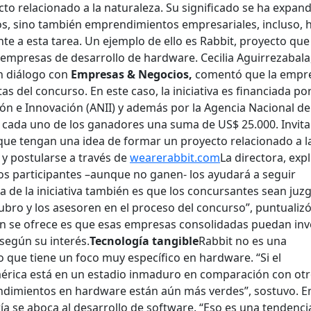
to relacionado a la naturaleza. Su significado se ha expand
vos, sino también emprendimientos empresariales, incluso, 
 a esta tarea. Un ejemplo de ello es Rabbit, proyecto que
 empresas de desarrollo de hardware. Cecilia Aguirrezabala
en diálogo con
Empresas & Negocios,
comentó que la empr
as del concurso. En este caso, la iniciativa es financiada por
ón e Innovación (ANII) y además por la Agencia Nacional de
 cada uno de los ganadores una suma de US$ 25.000. Invita
ue tengan una idea de formar un proyecto relacionado a l
y postularse a través de
wearerabbit.com
La directora, expl
los participantes –aunque no ganen- los ayudará a seguir
a de la iniciativa también es que los concursantes sean juz
bro y los asesoren en el proceso del concurso”, puntualizó
én se ofrece es que esas empresas consolidadas puedan inve
según su interés.
Tecnología tangible
Rabbit no es una
 que tiene un foco muy específico en hardware. “Si el
rica está en un estadio inmaduro en comparación con ot
ndimientos en hardware están aún más verdes”, sostuvo. En
a se aboca al desarrollo de software. “Eso es una tendenci