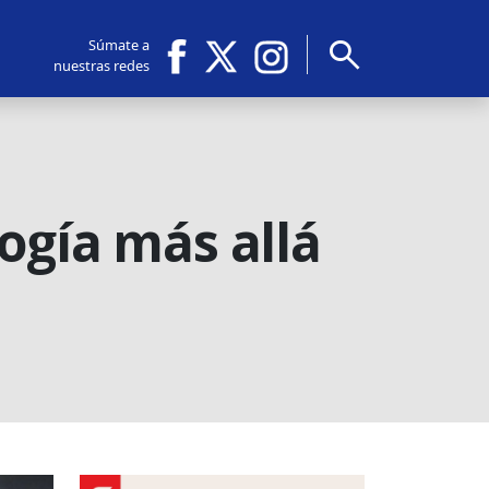
search
Súmate a
nuestras redes
ogía más allá