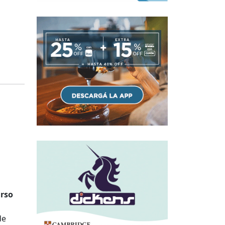
urso
de