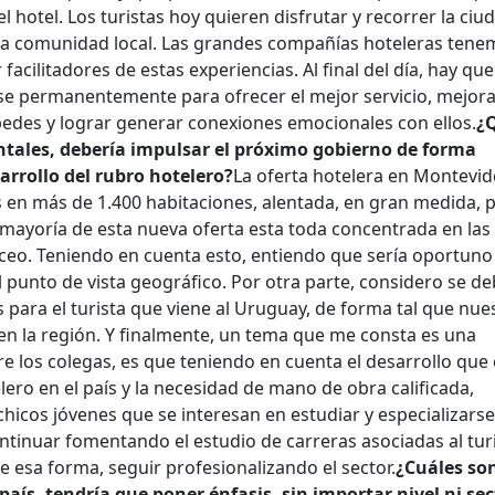
el hotel. Los turistas hoy quieren disfrutar y recorrer la ciu
 la comunidad local. Las grandes compañías hoteleras ten
facilitadores de estas experiencias. Al final del día, hay que
rse permanentemente para ofrecer el mejor servicio, mejora
edes y lograr generar conexiones emocionales con ellos.
¿
ntales, debería impulsar el próximo gobierno de forma
arrollo del rubro hotelero?
La oferta hotelera en Montevi
s en más de 1.400 habitaciones, alentada, en gran medida, 
 mayoría de esta nueva oferta esta toda concentrada en las
uceo. Teniendo en cuenta esto, entiendo que sería oportuno
 punto de vista geográfico. Por otra parte, considero se d
s para el turista que viene al Uruguay, de forma tal que nue
en la región. Y finalmente, un tema que me consta es una
 los colegas, es que teniendo en cuenta el desarrollo que 
lero en el país y la necesidad de mano de obra calificada,
hicos jóvenes que se interesan en estudiar y especializars
ntinuar fomentando el estudio de carreras asociadas al tur
e esa forma, seguir profesionalizando el sector.
¿Cuáles son
ís, tendría que poner énfasis, sin importar nivel ni sec