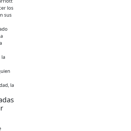
rriott
cer los
on sus
zado
 a
a
 la
quien
dad, la
iadas
r
e