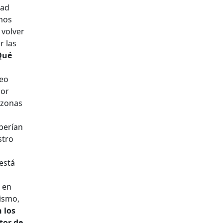
dad
emos
 volver
r las
Qué
deo
por
 zonas
eberían
stro
está
e en
ismo,
 los
tor de