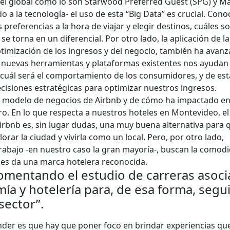
vel global como lo son Starwood Preferred Guest (SPG) y Ma
a la tecnología- el uso de esta “Big Data” es crucial. Cono
 preferencias a la hora de viajar y elegir destinos, cuáles s
se torna en un diferencial. Por otro lado, la aplicación de la
ptimización de los ingresos y del negocio, también ha avan
 nuevas herramientas y plataformas existentes nos ayudan
 cuál será el comportamiento de los consumidores, y de est
cisiones estratégicas para optimizar nuestros ingresos.
l modelo de negocios de Airbnb y de cómo ha impactado en
ro. En lo que respecta a nuestros hoteles en Montevideo, el
irbnb es, sin lugar dudas, una muy buena alternativa para 
lorar la ciudad y vivirla como un local. Pero, por otro lado,
rabajo -en nuestro caso la gran mayoría-, buscan la comodi
 les da una marca hotelera reconocida.
omentando el estudio de carreras asoc
ía y hotelería para, de esa forma, segui
sector”.
der es que hay que poner foco en brindar experiencias qu