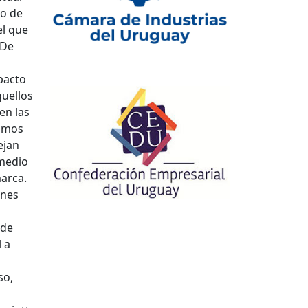
lo de
el que
 De
pacto
quellos
en las
bimos
ejan
 medio
marca.
ones
 de
 a
so,