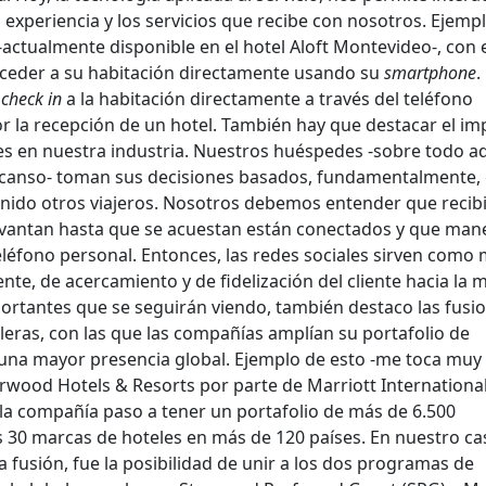
 experiencia y los servicios que recibe con nosotros. Ejemp
-actualmente disponible en el hotel Aloft Montevideo-, con 
eder a su habitación directamente usando su
smartphone
.
r
check in
a la habitación directamente a través del teléfono
or la recepción de un hotel. También hay que destacar el im
les en nuestra industria. Nuestros huéspedes -sobre todo a
escanso- toman sus decisiones basados, fundamentalmente, 
enido otros viajeros. Nosotros debemos entender que reci
vantan hasta que se acuestan están conectados y que man
léfono personal. Entonces, las redes sociales sirven como
te, de acercamiento y de fidelización del cliente hacia la 
rtantes que se seguirán viendo, también destaco las fusi
leras, con las que las compañías amplían su portafolio de
una mayor presencia global. Ejemplo de esto -me toca muy
tarwood Hotels & Resorts por parte de Marriott International
, la compañía paso a tener un portafolio de más de 6.500
 30 marcas de hoteles en más de 120 países. En nuestro ca
a fusión, fue la posibilidad de unir a los dos programas de