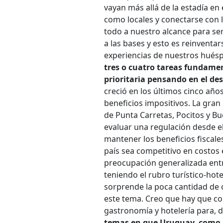
vayan más allá de la estadía en 
como locales y conectarse con
todo a nuestro alcance para ser 
a las bases y esto es reinventa
experiencias de nuestros huésp
tres o cuatro tareas fundame
prioritaria pensando en el des
creció en los últimos cinco año
beneficios impositivos. La gran
de Punta Carretas, Pocitos y B
evaluar una regulación desde el
mantener los beneficios fiscale
país sea competitivo en costos 
preocupación generalizada entre
teniendo el rubro turístico-hote
sorprende la poca cantidad de c
este tema. Creo que hay que co
gastronomía y hotelería para, d
temas en que Uruguay, como pa