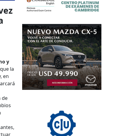
vez
a
no y
que la
, en
marcará
a de
mbios
n
a
 antes,
ctuar