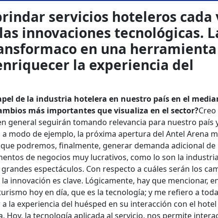
rindar servicios hoteleros cada 
las innovaciones tecnológicas. L
ransformaco en una herramienta
enriquecer la experiencia del
el de la industria hotelera en nuestro país en el media
 cambios más importantes que visualiza en el sector?
Creo 
 en general seguirán tomando relevancia para nuestro país y
o a modo de ejemplo, la próxima apertura del Antel Arena 
a que podremos, finalmente, generar demanda adicional de
mentos de negocios muy lucrativos, como lo son la industri
 grandes espectáculos. Con respecto a cuáles serán los ca
 la innovación es clave. Lógicamente, hay que mencionar, e
 turismo hoy en día, que es la tecnología; y me refiero a tod
 a la experiencia del huésped en su interacción con el hotel
 Hoy, la tecnología aplicada al servicio, nos permite intera