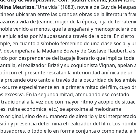
Nina Meurisse.
“Una vida” (1883), novela de Guy de Maupa
áneos ubicaran entre las grandes obras de la literatura fra
azarosa vida de Jeanne, mujer de la época, hija de terrateni
 noble venido a menos, que la engañará y menospreciará d
 enjuiciadas por Maupassant a través de la obra. En ciert
le, en cuanto a símbolo femenino de una clase social y u
857, desempeñara la Madame Bovary de Gustave Flaubert, a s
o por desprenderse del bagaje literario que implica toda
ntalla, el realizador Brizé y su coguionista Vignan, apelan 
cióncon el presente rescatan la interioridad anímica de un
ía pretende otro tanto a través de la oscuridad de los ambi
lo ocurre especialmente en la primera mitad del film, cuyo 
s excesiva. En la segunda mitad, atenuando ese costado
s tradicional a la vez que con mayor ritmo y acopio de situa
nes, ruina económica, etc.) se aproxima al melodrama
o original, sino de su manera de airearlo y las interpretaci
ión y presencia determina el realizador del film. Los homb
abusadores, o todo ello en forma conjunta o combinada, a l