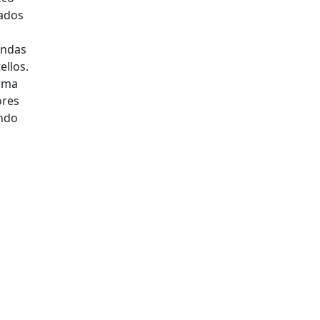
tados
undas
ellos.
orma
ores
endo