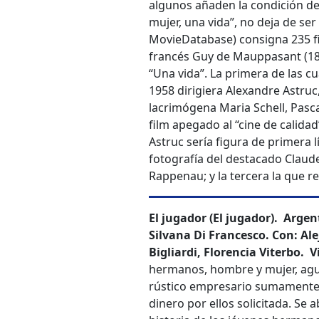
algunos añaden la condición de 
mujer, una vida”, no deja de s
MovieDatabase) consigna 235 fil
francés Guy de Mauppasant (1850
“Una vida”. La primera de las c
1958 dirigiera Alexandre Astruc
lacrimógena Maria Schell, Pascal
film apegado al “cine de calida
Astruc sería figura de primera l
fotografía del destacado Claude
Rappenau; y la tercera la que r
El jugador (El jugador). Argen
Silvana Di Francesco. Con: A
Bigliardi, Florencia Viterbo. V
hermanos, hombre y mujer, agu
rústico empresario sumamente 
dinero por ellos solicitada. Se a