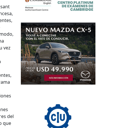
ssant
ncesa,
entes,
e
o modo,
na
u vez
a
entes,
drama
ciones
ones
res del
o que