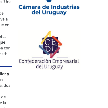
ta “Una
del
ovela
que en
tc.;
que
ba con
abeth
ler y
an
a, dos
 de
e la