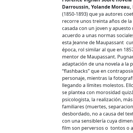
Darroussin, Yolande Moreau, 
(1850-1893) que ya autores coet
recorre unos treinta años de la 
casada con un joven y apuesto
acuerdo a unas normas sociales
esta Jeanne de Maupassant cump
época, rol similar al que en 1
mentor de Maupassant. Pugnand
adaptación de una novela a la pa
“flashbacks” que en contraposi
personaje, mientras la fotograf
llegando a límites molestos. El
se plantea con morosidad quizá
psicologista, la realización, má
familiares (muertes, separacio
desbordado, no a causa del text
con una sensiblería cuya dimens
film son perversos o tontos o 