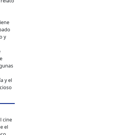
 relato
tiene
apado
o y
e
ne
lgunas
a y el
icioso
l cine
e el
eco