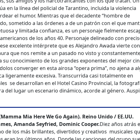
s, sus amigos y los narcotraficantes con los que tratan. Un
úa en la línea del policial de Tarantino, incluida la violencia
rdear el humor. Mientras que el decadente “hombre de
rado, sometido a las órdenes a de un patrón con el que man
etuosa y limitada confianza, es un personaje fielmente esc
eamericanos de los años 40. Personaje delineado con precis
e ese excelente intérprete que es Alejandro Awada vierte con
ura que nos remite a un pasado no visto y constantement
ela su conocimiento de los grandes exponentes del mejor ci
dolos converger en esta airosa “opera prima”, no ajena a a
ca ligeramente excesiva. Transcurrida casi totalmente en
les se desarrollan en el Hotel Casino Provincial, la fotografí
ra del lugar un escenario dinámico, acorde al género. Ausp
Mamma Mia Here We Go Again). Reino Unido / EE.UU.
y James, Amanda Seyfried, Dominic Cooper.
Diez años atrás e
de los más brillantes, divertidos y creativos musicales qu
es eran los últimos años. Donde las canciones del grupo su