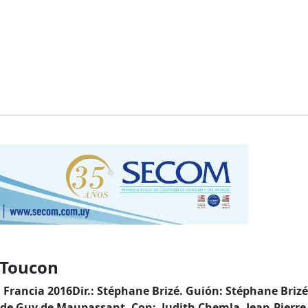
 Toucon
. Francia 2016
Dir.: Stéphane Brizé. Guión: Stéphane Brizé
 de Guy de Maupassant. Con: Judith Chemla, Jean-Pierre