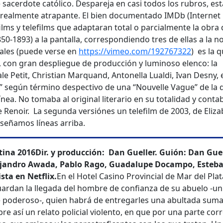
sacerdote católico. Despareja en casi todos los rubros, es
er realmente atrapante. El bien documentado IMDb (Internet
ms y telefilms que adaptaran total o parcialmente la obra 
-1893) a la pantalla, correspondiendo tres de ellas a la n
uales (puede verse en
https://vimeo.com/192767322
) es la 
, con gran despliegue de producción y luminoso elenco: la
e Petit, Christian Marquand, Antonella Lualdi, Ivan Desny, e
d” según término despectivo de una “Nouvelle Vague” de la 
ínea. No tomaba al original literario en su totalidad y conta
 Renoir. La segunda versiónes un telefilm de 2003, de Eliz
eseñamos líneas arriba.
tina 2016
Dir. y producción: Dan Gueller. Guión: Dan Guel
lejandro Awada, Pablo Rago, Guadalupe Docampo, Esteb
ista en Netflix.
En el Hotel Casino Provincial de Mar del Plat
ardan la llegada del hombre de confianza de su abuelo -un
poderoso-, quien habrá de entregarles una abultada suma
bre así un relato policial violento, en que por una parte corr