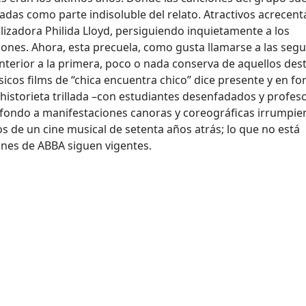
adas como parte indisoluble del relato. Atractivos acrecen
alizadora Philida Lloyd, persiguiendo inquietamente a los
iones. Ahora, esta precuela, como gusta llamarse a las seg
nterior a la primera, poco o nada conserva de aquellos dest
ásicos films de “chica encuentra chico” dice presente y en f
istorieta trillada –con estudiantes desenfadados y profes
 fondo a manifestaciones canoras y coreográficas irrumpi
ios de un cine musical de setenta años atrás; lo que no está
nes de ABBA siguen vigentes.