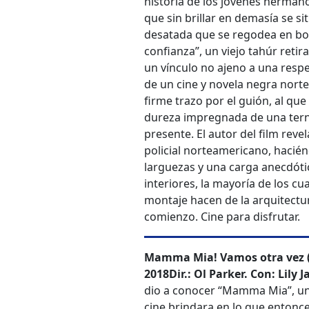
historia de los jóvenes hermano
que sin brillar en demasía se sit
desatada que se regodea en bo
confianza”, un viejo tahúr reti
un vínculo no ajeno a una resp
de un cine y novela negra nort
firme trazo por el guión, al qu
dureza impregnada de una tern
presente. El autor del film rev
policial norteamericano, hacién
larguezas y una carga anecdóti
interiores, la mayoría de los cua
montaje hacen de la arquitectu
comienzo. Cine para disfrutar.
Mamma Mia! Vamos otra vez (
2018
Dir.: Ol Parker. Con: Lil
dio a conocer “Mamma Mia”, uno 
cine brindara en lo que entonc