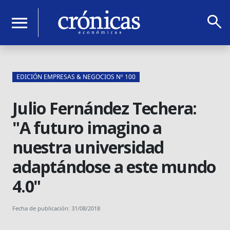
search
menu
EDICIÓN EMPRESAS & NEGOCIOS Nº 100
Julio Fernández Techera:
"A futuro imagino a
nuestra universidad
adaptándose a este mundo
4.0"
Fecha de publicación: 31/08/2018