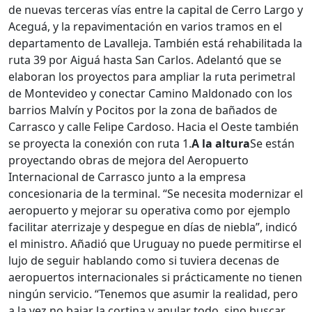
de nuevas terceras vías entre la capital de Cerro Largo y
Aceguá, y la repavimentación en varios tramos en el
departamento de Lavalleja. También está rehabilitada la
ruta 39 por Aiguá hasta San Carlos. Adelantó que se
elaboran los proyectos para ampliar la ruta perimetral
de Montevideo y conectar Camino Maldonado con los
barrios Malvín y Pocitos por la zona de bañados de
Carrasco y calle Felipe Cardoso. Hacia el Oeste también
se proyecta la conexión con ruta 1.
A la altura
Se están
proyectando obras de mejora del Aeropuerto
Internacional de Carrasco junto a la empresa
concesionaria de la terminal. “Se necesita modernizar el
aeropuerto y mejorar su operativa como por ejemplo
facilitar aterrizaje y despegue en días de niebla”, indicó
el ministro. Añadió que Uruguay no puede permitirse el
lujo de seguir hablando como si tuviera decenas de
aeropuertos internacionales si prácticamente no tienen
ningún servicio. “Tenemos que asumir la realidad, pero
a la vez no bajar la cortina y anular todo, sino buscar