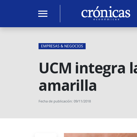
menu
EMPRESAS & NEGOCIOS
UCM integra la
amarilla
Fecha de publicación: 09/11/2018