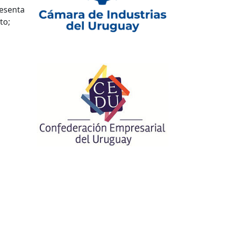
resenta
to;