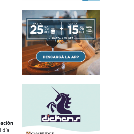
nación
l día