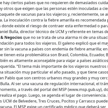
ue hay ciertos países que no requieren de demasiados cuid
y otros que exigen que las personas estén inoculadas a cie
aquete de vacunas para los viajeros y, recientemente, se 
lla. La inoculación contra la fiebre amarilla es recomendada
s donde existe el riesgo de contraer esta enfermedad o par
Daniel Bulla, director técnico de UCM y referente en temas d
 & Negocios
que no se trata de una alarma ni de una situac
ación para todos los viajeros. El galeno explicó que el ma
ar sin la vacuna a países con endemia de fiebre amarilla; en
ue tienen esta problemática son Brasil, Colombia, Ecuador, Bo
ién es altamente aconsejable para viajar a países asiático
equerida. “El tema más importante de los viajeros nuestros
una situación muy particular el año pasado, y que tiene caso
 San Pablo que son centros urbanos muy grandes y muy cer
Bulla. Al ser una vacuna de regulación internacional, el trá
l momento, a través del portal del MSP (www.msp.gub.uy), d
realiza el pago. Luego, se agenda el lugar de conveniencia.
 UCM de Belvedere, Tres Cruces, Pocitos y Carrasco puede
 vacuna. El MSP exige un certificado médico que deberá ser