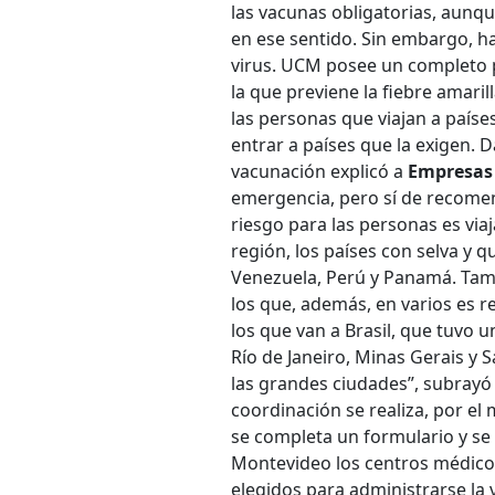
las vacunas obligatorias, aunq
en ese sentido. Sin embargo, ha
virus. UCM posee un completo p
la que previene la fiebre amari
las personas que viajan a paíse
entrar a países que la exigen. 
vacunación explicó a
Empresas
emergencia, pero sí de recomend
riesgo para las personas es viaj
región, los países con selva y q
Venezuela, Perú y Panamá. Tamb
los que, además, en varios es r
los que van a Brasil, que tuvo 
Río de Janeiro, Minas Gerais y
las grandes ciudades”, subrayó 
coordinación se realiza, por e
se completa un formulario y se 
Montevideo los centros médicos
elegidos para administrarse la