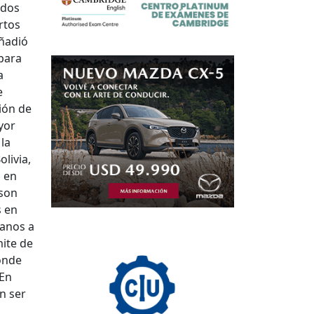
ados
rtos
añadió
 para
a
e
ión de
yor
 la
livia,
s en
 son
s en
canos a
mite de
onde
 En
n ser