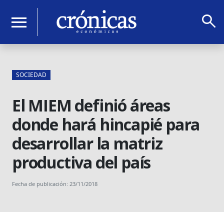
search
menu
SOCIEDAD
El MIEM definió áreas
donde hará hincapié para
desarrollar la matriz
productiva del país
Fecha de publicación: 23/11/2018