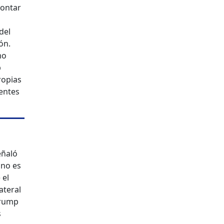
contar
del
ón.
mo
p
ropias
uentes
eñaló
 no es
 el
ateral
Trump
s