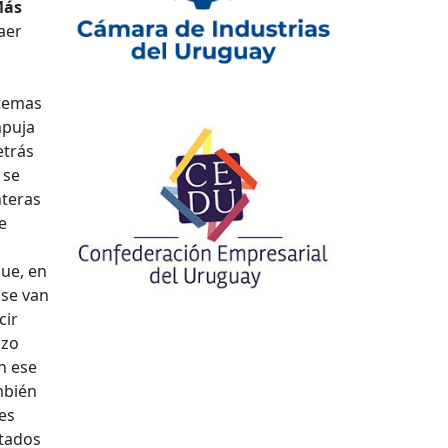
ás
aer
 temas
mpuja
etrás
 se
nteras
e
que, en
 se van
cir
azo
n ese
mbién
res
stados