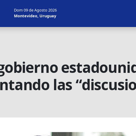
Dom 09 de Agosto 2026
Montevideo, Uruguay
 gobierno estadouni
entando las “discusi