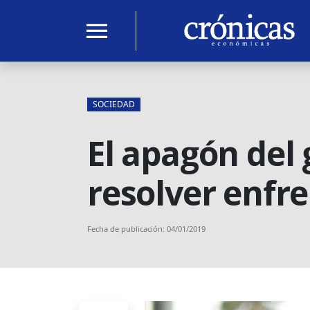
menu
SOCIEDAD
El apagón del
resolver enfr
Fecha de publicación: 04/01/2019