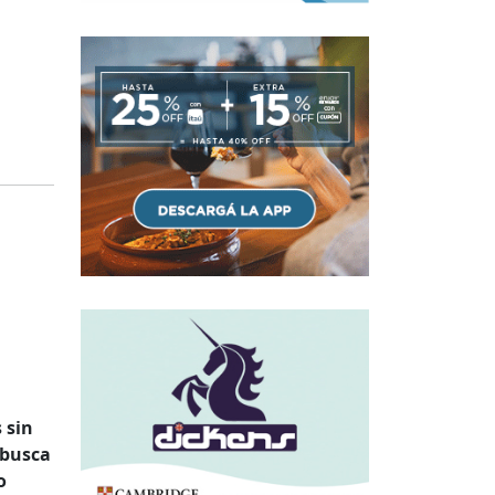
 sin
 busca
o