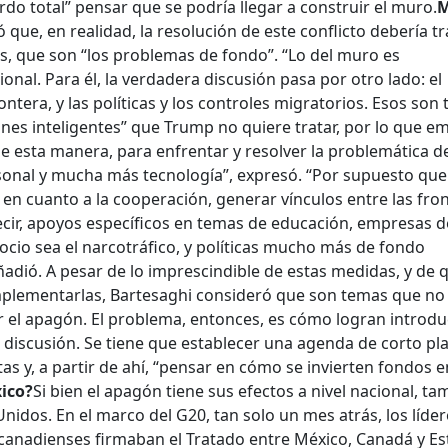
rdo total” pensar que se podría llegar a construir el muro.
M
 que, en realidad, la resolución de este conflicto debería tr
s, que son “los problemas de fondo”. “Lo del muro es
ional. Para él, la verdadera discusión pasa por otro lado: el
ontera, y las políticas y los controles migratorios. Esos son
iones inteligentes” que Trump no quiere tratar, por lo que e
e esta manera, para enfrentar y resolver la problemática d
sonal y mucha más tecnología”, expresó. “Por supuesto que
a en cuanto a la cooperación, generar vínculos entre las fro
decir, apoyos específicos en temas de educación, empresas d
ocio sea el narcotráfico, y políticas mucho más de fondo
ñadió. A pesar de lo imprescindible de estas medidas, y de 
mplementarlas, Bartesaghi consideró que son temas que no
r el apagón. El problema, entonces, es cómo logran introdu
discusión. Se tiene que establecer una agenda de corto pl
as y, a partir de ahí, “pensar en cómo se invierten fondos e
ico?
Si bien el apagón tiene sus efectos a nivel nacional, ta
nidos. En el marco del G20, tan solo un mes atrás, los líde
canadienses firmaban el Tratado entre México, Canadá y E