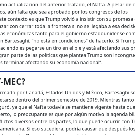
mo actualización del anterior tratado, el Nafta. A pesar de 
os, aún falta que sea aprobado por los congresos de los
ste contexto es que Trump volvió a insistir con su promesa 
ar con cerrar toda la frontera si no se llegaba a esa decisi
idas económicas tanto para el gobierno estadounidense co
n Bartesaghi, “no está en condiciones” de hacerlo. Si Trum
 haciendo es pegarse un tiro en el pie y está afectando sus p
“gran parte de las políticas que plantea Trump son incongr
 es terminar afectando su economía nacional”.
T-MEC?
firmado por Canadá, Estados Unidos y México, Bartesaghi s
tarse dentro del primer semestre de 2019. Mientras tanto
uró, ya que el Nafta todavía se mantiene vigente hasta que
erto, lo preocupante es que por algún motivo la agenda bil
lictos diversos entre las partes, lo que puede ocurrir con 
eamericana. Si eso sucediera, podría causar que después lo