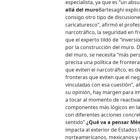
especialista, ya que es “un absu
allá del muro
Bartesaghi explicó
consigo otro tipo de discusione
caricaturesco”, afirmó el profes
narcotráfico, la seguridad en fr
que el experto tildó de “invers
por la construcción del muro. D
del muro, se necesita “más per
precisa una política de fronter
que eviten el narcotráfico, es 
fronteras que eviten que el neg
vinculadas con esa cuestión”, a
su opinión, hay margen para i
a tocar al momento de reactiva
componentes más lógicos en la 
con diferentes acciones concret
sentido”.
¿Qué va a pensar Méx
impacta al exterior de Estados U
norteamericanos, mexicanos y 