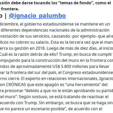
cusión debe darse tocando los “temas de fondo”, como el
 frontera.
o |
@ignacio_palumbo
diciembre, el gobierno estadounidense se mantiene en un
e diferentes dependencias nacionales de la administración
restación de sus servicios, causando -por ejemplo- que al
cos no cobren su salario. Esta es la tercera vez que el ma
rra su gestión en 2018. Luego de más de diez días, al inici
¿Cuál es la razón detrás de ello? Trump, en busca de cumplir
empujando para la construcción del muro en la frontera co
fondos de aproximadamente US$ 5.800 millones para llevar
ar la frontera del sur del país, el Congreso estadounidense
rno cierre. El experto en relaciones internacionales, Ignaci
 con CRÓNICAS que este apagón es “una herramienta” del
a presionar “debido a que no le están aprobando su parti
del muro”. Según sostuvo, se está tratando de reactivar el
n acuerdo con Trump. Sin embargo, se busca que se haga sin
ue no parece un escenario posible”, de acuerdo con el