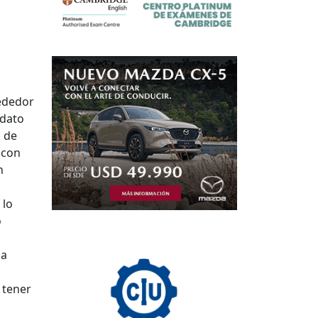
rededor
ndato
o de
 con
n
 lo
o
da
 tener