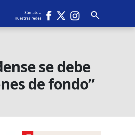
search
Súmate a
nuestras redes
dense se debe
ones de fondo”