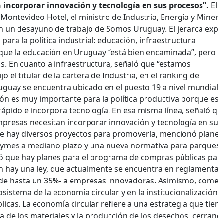
incorporar innovación y tecnología en sus procesos”.
El
ontevideo Hotel, el ministro de Industria, Energía y Miner
n un desayuno de trabajo de Somos Uruguay. El jerarca ex
para la política industrial: educación, infraestructura
 que la educación en Uruguay “está bien encaminada”, pero 
s. En cuanto a infraestructura, señaló que “estamos
 el titular de la cartera de Industria, en el ranking de
uguay se encuentra ubicado en el puesto 19 a nivel mundial.
ción es muy importante para la política productiva porque 
ido e incorpora tecnología. En esa misma línea, señaló q
presas necesitan incorporar innovación y tecnología en s
e hay diversos proyectos para promoverla, mencionó plan
pymes a mediano plazo y una nueva normativa para parque
egó que hay planes para el programa de compras públicas pa
 hay una ley, que actualmente se encuentra en reglamenta
 -de hasta un 35%- a empresas innovadoras. Asimismo, com
sistema de la economía circular y en la institucionalización
icas. La economía circular refiere a una estrategia que tie
a de los materiales y la producción de los desechos, cerran