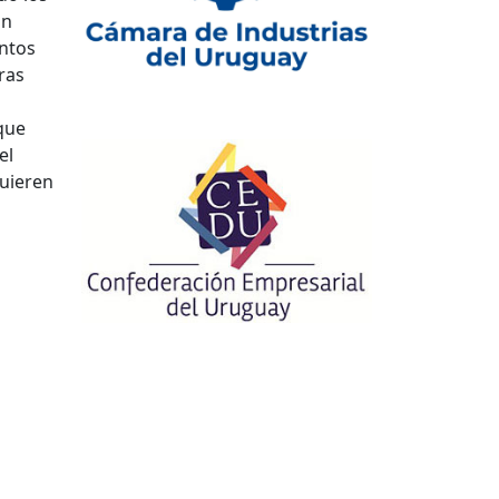
an
intos
ras
que
el
quieren