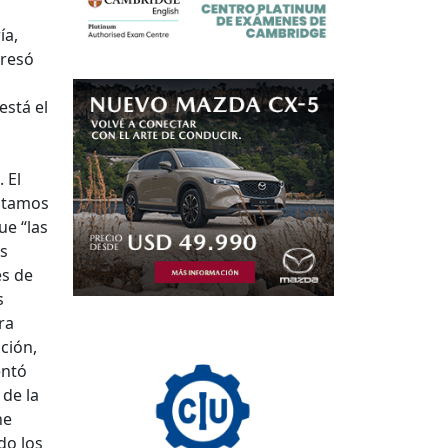
ía,
presó
está el
 El
estamos
ue “las
us
es de
s
ra
ción,
entó
 de la
ne
do los