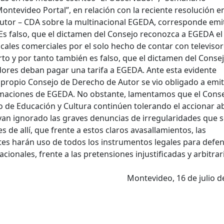
ontevideo Portal”, en relación con la reciente resolución e
utor – CDA sobre la multinacional EGEDA, corresponde emit
Es falso, que el dictamen del Consejo reconozca a EGEDA el
ocales comerciales por el solo hecho de contar con televiso
rto y por tanto también es falso, que el dictamen del Conse
dores deban pagar una tarifa a EGEDA. Ante esta evidente
el propio Consejo de Derecho de Autor se vio obligado a emit
maciones de EGEDA. No obstante, lamentamos que el Conse
o de Educación y Cultura continúen tolerando el accionar a
yan ignorado las graves denuncias de irregularidades que 
 de allí, que frente a estos claros avasallamientos, las
es harán uso de todos los instrumentos legales para defe
ionales, frente a las pretensiones injustificadas y arbitrar
Montevideo, 16 de julio d