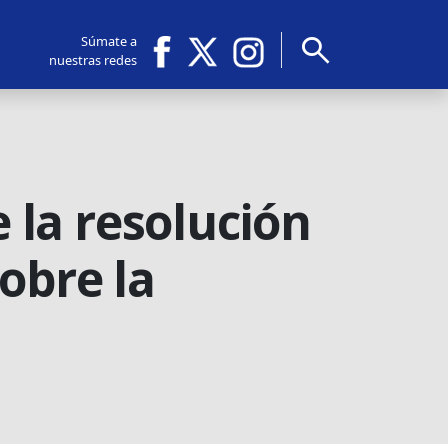
search
Súmate a
nuestras redes
la resolución
obre la