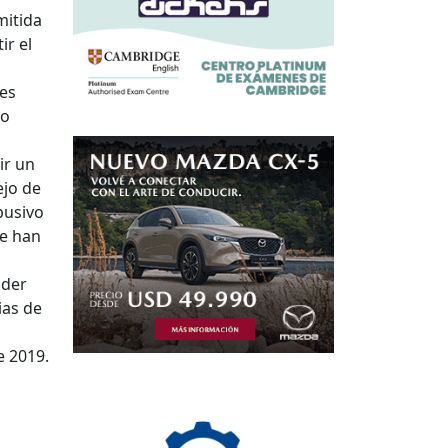
mitida
ir el
res
jo
ir un
jo de
busivo
se han
nder
ias de
e 2019.