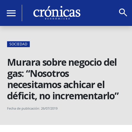
search
menu
SOCIEDAD
Murara sobre negocio del
gas: “Nosotros
necesitamos achicar el
déficit, no incrementarlo”
Fecha de publicación: 26/07/2019