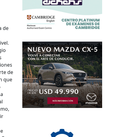
a de
vel.
gio
s
ciones
rte de
ón que
o
da
al
smo,
ir
de