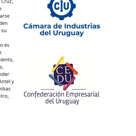
 Cruz,
e
larse
eden
 su
do es
o
iento,
s,
nder
Antel y
ambas
tro,