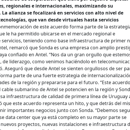
es, regionales e internacionales, maximizando su
 La alianza se focalizará en servicios con alto nivel de
tecnologías, que van desde virtuales hasta servicios
onmemoración de este acuerdo forma parte de la estrategi
que le ha permitido ubicarse en el mercado regional e
servicios, teniendo como base infraestructura de primer ni
ntel, remarcó que Sonda es una empresa con amplio presti
haya confiado en Antel. “Nos da un gran orgullo que estemo
ta, de liderazgo, como venimos haciéndolo en telecomunica
ó. Aseguró que desde Antel se sienten orgullosos de ser pa
forma parte de una fuerte estrategia de internacionalizaci
dades de la región y prepararse para el futuro. “Este acuerd
el cable submarino de Antel se potencien en la región y Son
esa infraestructura de calidad de primera línea de Uruguay 
 que este acuerdo representa un hito, y que detrás del mi
ir importantes negocios junto con Sonda. “Debemos segu
e data center que ya está completo en su mayor parte se
nuevos proyectos, nuevas instalaciones e infraestructura 