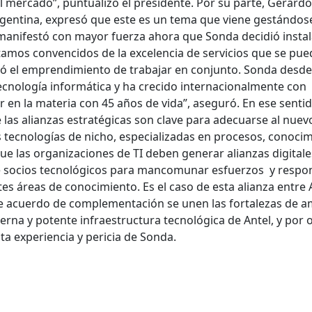
 mercado”, puntualizó el presidente. Por su parte, Gerardo
gentina, expresó que este es un tema que viene gestándos
manifestó con mayor fuerza ahora que Sonda decidió insta
stamos convencidos de la excelencia de servicios que se pu
eció el emprendimiento de trabajar en conjunto. Sonda desde
tecnología informática y ha crecido internacionalmente con
er en la materia con 45 años de vida”, aseguró. En ese senti
 las alianzas estratégicas son clave para adecuarse al nuev
 tecnologías de nicho, especializadas en procesos, conocim
que las organizaciones de TI deben generar alianzas digitale
e socios tecnológicos para mancomunar esfuerzos y respo
tes áreas de conocimiento. Es el caso de esta alianza entre 
ste acuerdo de complementación se unen las fortalezas de 
rna y potente infraestructura tecnológica de Antel, y por o
lta experiencia y pericia de Sonda.