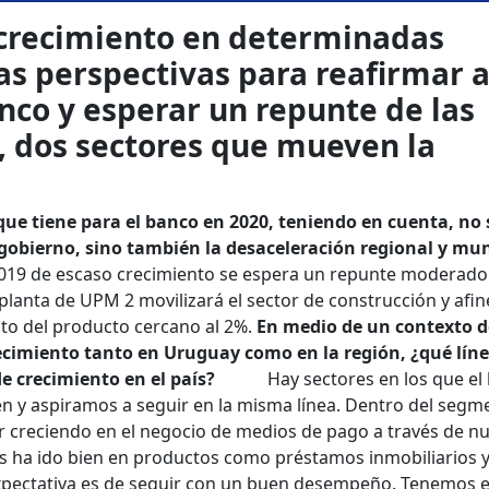
 crecimiento en determinadas
s perspectivas para reafirmar al
nco y esperar un repunte de las
, dos sectores que mueven la
que tiene para el banco en 2020, teniendo en cuenta, no 
gobierno, sino también la desaceleración regional y mu
019 de escaso crecimiento se espera un repunte moderado 
planta de UPM 2 movilizará el sector de construcción y afine
o del producto cercano al 2%.
En medio de un contexto d
ecimiento tanto en Uruguay como en la región, ¿qué líne
s de crecimiento en el país?
Hay sectores en los que el
 y aspiramos a seguir en la misma línea. Dentro del segm
 creciendo en el negocio de medios de pago a través de n
s ha ido bien en productos como préstamos inmobiliarios 
expectativa es de seguir con un buen desempeño. Tenemos e