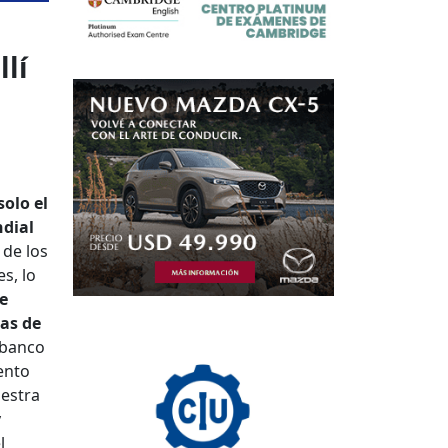
lí
solo el
ndial
de los
s, lo
e
as de
 banco
ento
uestra
y
l