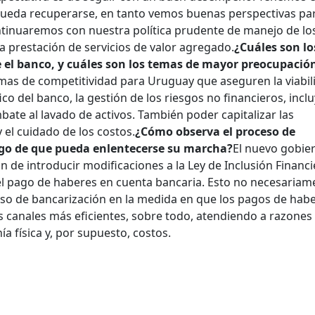
ueda recuperarse, en tanto vemos buenas perspectivas par
tinuaremos con nuestra política prudente de manejo de lo
la prestación de servicios de valor agregado.
¿Cuáles son lo
e el banco, y cuáles son los temas de mayor preocupació
mas de competitividad para Uruguay que aseguren la viabil
ico del banco, la gestión de los riesgos no financieros, inc
ate al lavado de activos. También poder capitalizar las
el cuidado de los costos.
¿Cómo observa el proceso de
sgo de que pueda enlentecerse su marcha?
El nuevo gobie
n de introducir modificaciones a la Ley de Inclusión Financi
l pago de haberes en cuenta bancaria. Esto no necesariam
eso de bancarización en la medida en que los pagos de hab
s canales más eficientes, sobre todo, atendiendo a razones
a física y, por supuesto, costos.