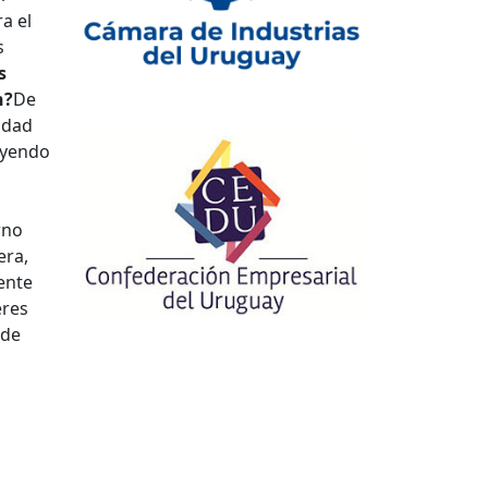
a el
s
s
n?
De
idad
luyendo
rno
era,
ente
eres
 de