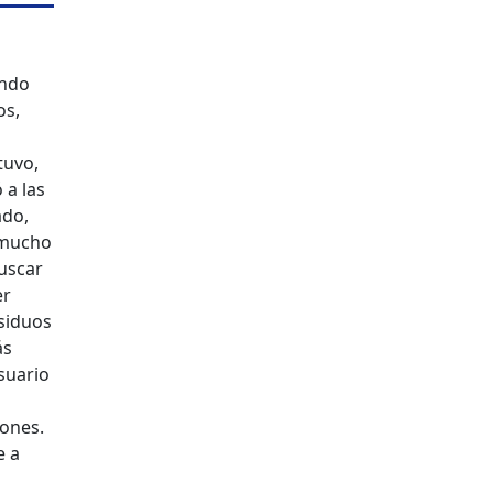
endo
os,
tuvo,
 a las
ado,
 mucho
buscar
er
esiduos
ás
usuario
iones.
e a