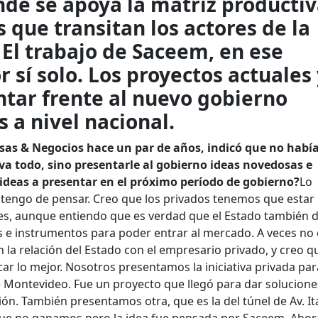
nde se apoya la matriz producti
s que transitan los actores de la
 El trabajo de Saceem, en ese
r sí solo. Los proyectos actuales
ntar frente al nuevo gobierno
 a nivel nacional.
sas & Negocios hace un par de años, indicó que no habí
lva todo, sino presentarle al gobierno ideas novedosas e
s ideas a presentar en el próximo período de gobierno?
Lo
e tengo de pensar. Creo que los privados tenemos que estar
s, aunque entiendo que es verdad que el Estado también 
s e instrumentos para poder entrar al mercado. A veces no 
n la relación del Estado con el empresario privado, y creo q
ar lo mejor. Nosotros presentamos la iniciativa privada par
e Montevideo. Fue un proyecto que llegó para dar solucione
ón. También presentamos otra, que es la del túnel de Av. Ital
 que no ganamos pero la idea fue pensada por Saceem. Ahor