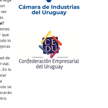
con
 ver
as.
ra?
ciones
r que
odo lo
ejoras
dad de
 vial.
. En lo
ptar
la
solo se
recerán
Otro