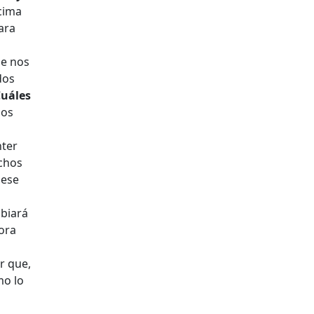
cima
ara
ue nos
dos
Cuáles
mos
nter
chos
 ese
mbiará
ora
r que,
mo lo