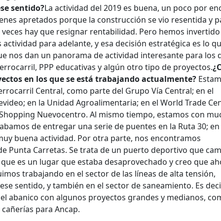
se sentido?
La actividad del 2019 es buena, un poco por en
enes apretados porque la construcción se vio resentida y p
a veces hay que resignar rentabilidad. Pero hemos invertido
ctividad para adelante, y esa decisión estratégica es lo q
ue nos dan un panorama de actividad interesante para los 
rrocarril, PPP educativas y algún otro tipo de proyectos.
¿
yectos en los que se está trabajando actualmente?
Esta
rrocarril Central, como parte del Grupo Vía Central; en el
evideo; en la Unidad Agroalimentaria; en el World Trade Ce
el Shopping Nuevocentro. Al mismo tiempo, estamos con mu
cabamos de entregar una serie de puentes en la Ruta 30; en
uy buena actividad. Por otra parte, nos encontramos
e Punta Carretas. Se trata de un puerto deportivo que ca
ya que es un lugar que estaba desaprovechado y creo que ah
os trabajando en el sector de las líneas de alta tensión,
se sentido, y también en el sector de saneamiento. Es deci
 el abanico con algunos proyectos grandes y medianos, co
y cañerías para Ancap.