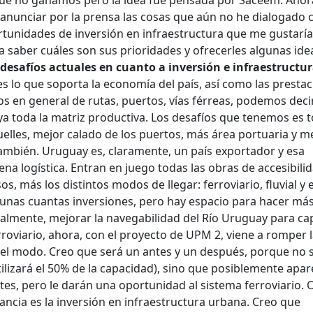
anunciar por la prensa las cosas que aún no he dialogado 
rtunidades de inversión en infraestructura que me gustaría
 saber cuáles son sus prioridades y ofrecerles algunas ide
 desafíos actuales en cuanto a inversión e infraestructu
es lo que soporta la economía del país, así como las presta
mos en general de rutas, puertos, vías férreas, podemos deci
ya toda la matriz productiva. Los desafíos que tenemos es t
elles, mejor calado de los puertos, más área portuaria y m
 también. Uruguay es, claramente, un país exportador y esa
ena logística. Entran en juego todas las obras de accesibili
, más los distintos modos de llegar: ferroviario, fluvial y el
 unas cuantas inversiones, pero hay espacio para hacer más
ualmente, mejorar la navegabilidad del Río Uruguay para ca
erroviario, ahora, con el proyecto de UPM 2, viene a romper 
del modo. Creo que será un antes y un después, porque no 
ilizará el 50% de la capacidad), sino que posiblemente apa
tes, pero le darán una oportunidad al sistema ferroviario. 
ancia es la inversión en infraestructura urbana. Creo que