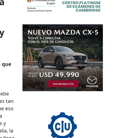
va
 y
a que
debe
es tan
ue eso
a
s y
ia, la
a llega