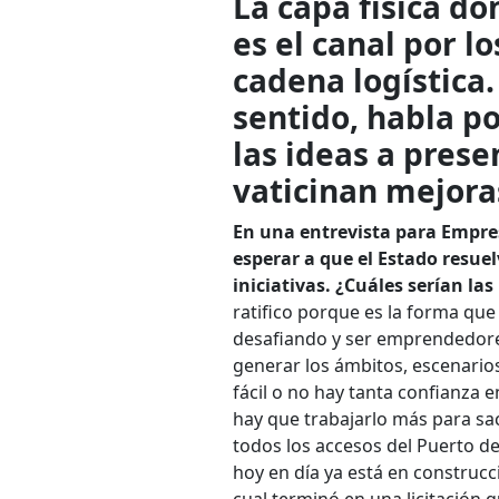
La capa física do
es el canal por lo
cadena logística.
sentido, habla po
las ideas a prese
vaticinan mejoras
En una entrevista para Empre
esperar a que el Estado resue
iniciativas. ¿Cuáles serían la
ratifico porque es la forma qu
desafiando y ser emprendedore
generar los ámbitos, escenario
fácil o no hay tanta confianza e
hay que trabajarlo más para sac
todos los accesos del Puerto d
hoy en día ya está en construcci
cual terminó en una licitación