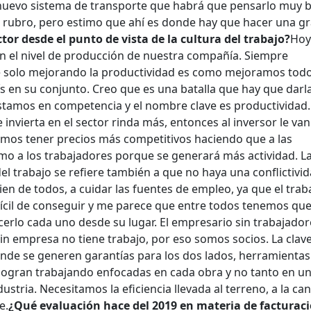
nuevo sistema de transporte que habrá que pensarlo muy b
 rubro, pero estimo que ahí es donde hay que hacer una g
tor desde el punto de vista de la cultura del trabajo?
Hoy
 el nivel de producción de nuestra compañía. Siempre
 solo mejorando la productividad es como mejoramos todos
aís en su conjunto. Creo que es una batalla que hay que darl
amos en competencia y el nombre clave es productividad.
invierta en el sector rinda más, entonces al inversor le van
emos tener precios más competitivos haciendo que a las
mo a los trabajadores porque se generará más actividad. La
del trabajo se refiere también a que no haya una conflictivi
ien de todos, a cuidar las fuentes de empleo, ya que el trab
fícil de conseguir y me parece que entre todos tenemos qu
cerlo cada uno desde su lugar. El empresario sin trabajado
sin empresa no tiene trabajo, por eso somos socios. La clav
nde se generen garantías para los dos lados, herramientas
 logran trabajando enfocadas en cada obra y no tanto en u
ustria. Necesitamos la eficiencia llevada al terreno, a la ca
e.
¿Qué evaluación hace del 2019 en materia de facturaci