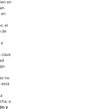
ien en
ran
 en
: el
a de
 a
 clave
dad
ajo
e
res no
e está
na
ncha, a
ón y