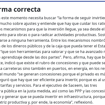
orma correcta
 este momento necesita buscar “la forma de seguir invirti
a mucho sobre ajustes y entiende que hay que cuidar los rati
s mecanismos para que la inversión llegue, ya sea desde el
anto para obras o para radicar actividades productivas. Sos
arse a ninguna herramienta. Entre los mecanismos nombró
e los dineros públicos y de la caja que pueda tener el Est
, “que son herramientas para valorar y que se ha avanzado
 aprendizaje desde las dos partes”. Pero, afirma, hay que 
e, indicó que existe el rubro de concesiones y que puede s
o a carreteras sino también en puertos, en energía, en los r
 el mundo “se generan concesiones porque el privado es m
seguró que hay que ser eficiente para invertir, porque es al 
 tarifas y servicios. Para el ejecutivo de Saceem, las tres
ra pública en la justa medida, así como las PPP y las conces
en y generar que se pueda invertir en infraestructura, porqu
atriz productiva y, por ende, la economía”, reflexionó.