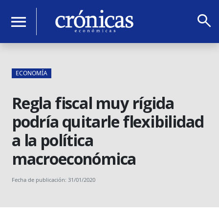
search
menu
ECONOMÍA
Regla fiscal muy rígida
podría quitarle flexibilidad
a la política
macroeconómica
Fecha de publicación: 31/01/2020