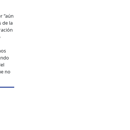
er “aún
 de la
ración
o
nos
lando
el
ue no