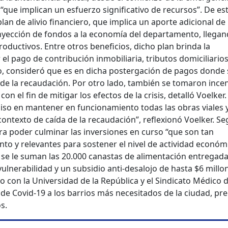
 “que implican un esfuerzo significativo de recursos”. De es
an de alivio financiero, que implica un aporte adicional de
nyección de fondos a la economía del departamento, llegan
ductivos. Entre otros beneficios, dicho plan brinda la
r el pago de contribución inmobiliaria, tributos domiciliarios
o, consideró que es en dicha postergación de pagos donde
de la recaudación. Por otro lado, también se tomaron incen
on el fin de mitigar los efectos de la crisis, detalló Voelker.
so en mantener en funcionamiento todas las obras viales 
contexto de caída de la recaudación”, reflexionó Voelker. S
ra poder culminar las inversiones en curso “que son tan
o y relevantes para sostener el nivel de actividad económi
to se le suman las 20.000 canastas de alimentación entregada
ulnerabilidad y un subsidio anti-desalojo de hasta $6 millo
 con la Universidad de la República y el Sindicato Médico d
 de Covid-19 a los barrios más necesitados de la ciudad, pre
s.