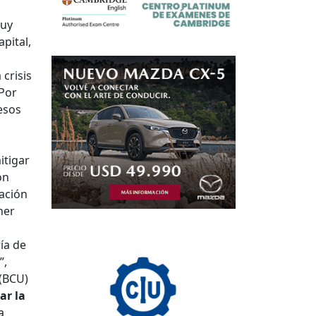
muy
apital,
crisis
 Por
esos
itigar
ón
uación
ner
ía de
”,
 (BCU)
ar la
a