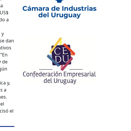
ta
 US$
do a
 y
 se dan
tivos
 “En
y de
egún
ca y,
s a
nes.
el
cisó el