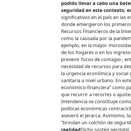
podido llevar a cabo una bate
seguridad en este contexto, ex
significativos en el país en las 
donde emergieron los primeros c
Recursos Financieros de la Int
como la causada por la pandemi
ejemplo, en la mayor morosidad 
de los hogares o en los ingres
prevenir focos de contagio-, en
necesidad de recursos para desp
la urgencia económica y social 
sanitaria a nivel urbano. En est
económico-financiera” como para
que recurrir a recortes o ajuste
Intendencia se constituye como
políticas económicas contracícli
aseveró el jerarca. Asimismo, la
“brindan un colchón de segurida
realidad
Dicho sostén permitió 