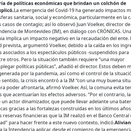
ría de políticas económicas que brindan un colchón de
plicó.
La emergencia del Covid-19 ha generado impactos 
esferas sanitaria, social y económica, particularmente en la c
asos de contagio; así lo observó Juan Voelker, director de
endencia de Montevideo (IM), en diálogo con CRÓNICAS. Una 
a implica un impacto negativo en la recaudación del ente.
prevista, argumentó Voelker, debido a la caída en los ingr
os asociados a los espectáculos públicos -suspendidos para
tre otros. Pero la situación también requiere “una mayor
legar políticas públicas”, añadió el director. Estos deben m
generada por la pandemia, así como el control de la situaci
e sentido, la crisis encontró a la IM “con una muy buena sit
 poder afrontarla, afirmó Voelker. Así, la comuna evita te
s que acentuarían los efectos adversos. “Por el contrario, la
 un actor dinamizador, que puede llevar adelante una bater
cas gracias a las fortalezas construidas en los últimos años
s reservas financieras que la IM realizó en el Banco Central
d" para hacer frente a este nuevo contexto, indicó.
Alivian
a la Intendencia aplicar, desde el comienzo de la emergenci