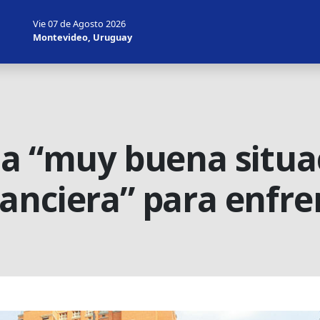
Vie 07 de Agosto 2026
Montevideo, Uruguay
na “muy buena situa
nciera” para enfrent