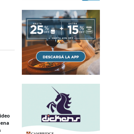
video
uena
a