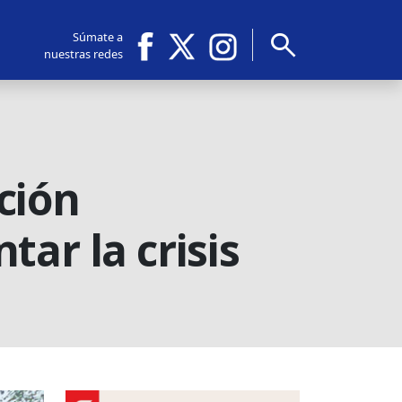
search
Súmate a
nuestras redes
ción
ar la crisis