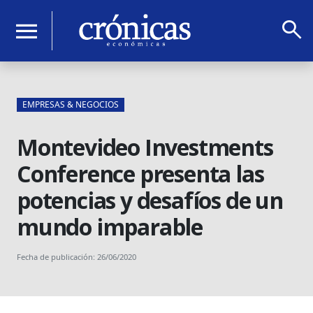
search
menu
EMPRESAS & NEGOCIOS
Montevideo Investments
Conference presenta las
potencias y desafíos de un
mundo imparable
Fecha de publicación: 26/06/2020