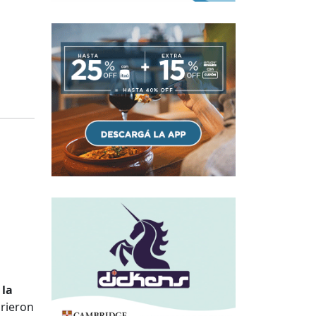
 la
brieron