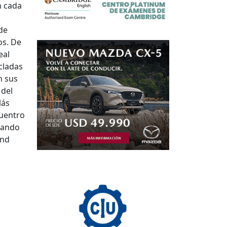
n cada
 de
os. De
eal
cladas
n sus
 del
lás
cuentro
nando
end