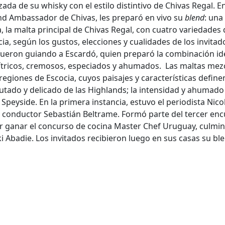
ada de su whisky con el estilo distintivo de Chivas Regal. E
and Ambassador de Chivas, les preparó en vivo su
blend
: una
, la malta principal de Chivas Regal, con cuatro variedades
ia, según los gustos, elecciones y cualidades de los invitad
 fueron guiando a Escardó, quien preparó la combinación id
ítricos, cremosos, especiados y ahumados. Las maltas mez
regiones de Escocia, cuyos paisajes y características define
rutado y delicado de las Highlands; la intensidad y ahumado
el Speyside. En la primera instancia, estuvo el periodista Nico
 conductor Sebastián Beltrame. Formó parte del tercer en
or ganar el concurso de cocina Master Chef Uruguay, culmi
ki Abadie. Los invitados recibieron luego en sus casas su bl