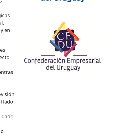
s
gicas
l,
 y en
nes
fecto
entras
visión
l lado
a dado
 o