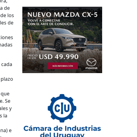
ora,
ra de
 de los
les de
ciones
inadas
n cada
 plazo
 que
e. Se
les y
s la
na) e