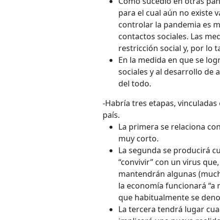
Como sucedió en otras pand
para el cual aún no existe
controlar la pandemia es me
contactos sociales. Las me
restricción social y, por lo
En la medida en que se logr
sociales y al desarrollo de
del todo.
-Habría tres etapas, vinculadas
país.
La primera se relaciona co
muy corto.
La segunda se producirá cu
“convivir” con un virus que,
mantendrán algunas (muchas
la economía funcionará “a m
que habitualmente se deno
La tercera tendrá lugar cua