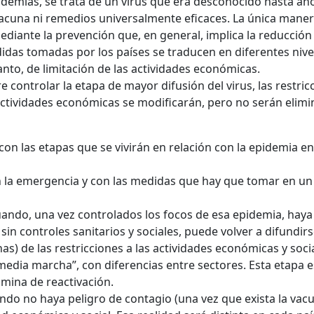
emias, se trata de un virus que era desconocido hasta ah
 vacuna ni remedios universalmente eficaces. La única mane
diante la prevención que, en general, implica la reducción
didas tomadas por los países se traducen en diferentes nive
 tanto, de limitación de las actividades económicas.
e controlar la etapa de mayor difusión del virus, las restric
 actividades económicas se modificarán, pero no serán elim
 con las etapas que se vivirán en relación con la epidemia e
n la emergencia y con las medidas que hay que tomar en un
ando, una vez controlados los focos de esa epidemia, haya
 sin controles sanitarios y sociales, puede volver a difundirs
) de las restricciones a las actividades económicas y socia
edia marcha”, con diferencias entre sectores. Esta etapa e
mina de reactivación.
ndo no haya peligro de contagio (una vez que exista la vacu