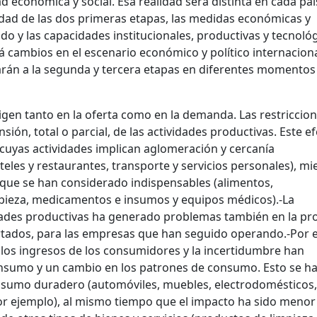
d económica y social. Esa realidad será distinta en cada paí
idad de las dos primeras etapas, las medidas económicas y
o y las capacidades institucionales, productivas y tecnoló
cambios en el escenario económico y político internaciona
arán a la segunda y tercera etapas en diferentes momentos
rigen tanto en la oferta como en la demanda. Las restriccio
ión, total o parcial, de las actividades productivas. Este e
 cuyas actividades implican aglomeración y cercanía
teles y restaurantes, transporte y servicios personales), mi
que se han considerado indispensables (alimentos,
impieza, medicamentos e insumos y equipos médicos).
-La
dades productivas ha generado problemas también en la pro
rtados, para las empresas que han seguido operando.
-Por e
 los ingresos de los consumidores y la incertidumbre han
nsumo y un cambio en los patrones de consumo. Esto se h
sumo duradero (automóviles, muebles, electrodomésticos,
por ejemplo), al mismo tiempo que el impacto ha sido menor