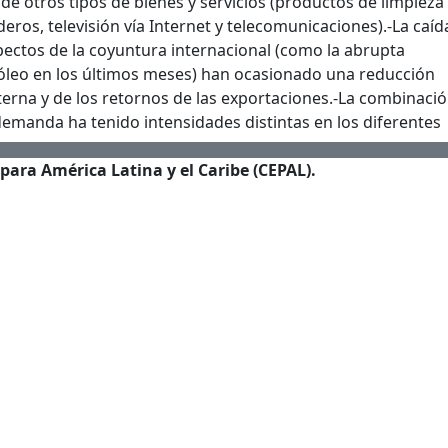
 de otros tipos de bienes y servicios (productos de limpieza
eros, televisión vía Internet y telecomunicaciones).
-La caíd
pectos de la coyuntura internacional (como la abrupta
róleo en los últimos meses) han ocasionado una reducción
erna y de los retornos de las exportaciones.
-La combinació
a demanda ha tenido intensidades distintas en los diferentes
ara América Latina y el Caribe (CEPAL).