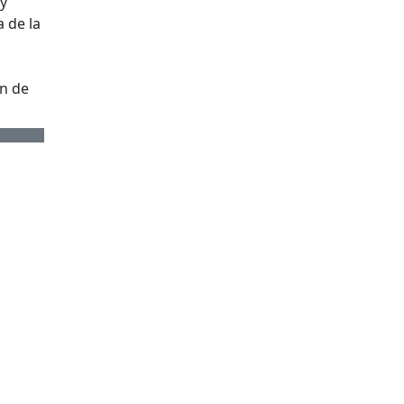
 y
a de la
n de