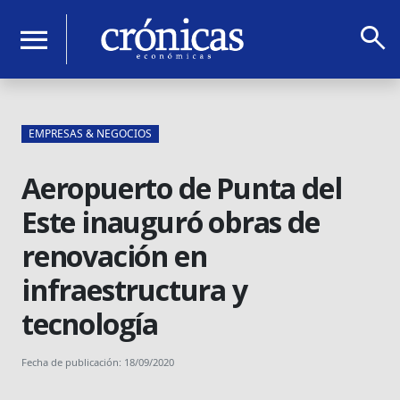
search
menu
EMPRESAS & NEGOCIOS
Aeropuerto de Punta del
Este inauguró obras de
renovación en
infraestructura y
tecnología
Fecha de publicación: 18/09/2020