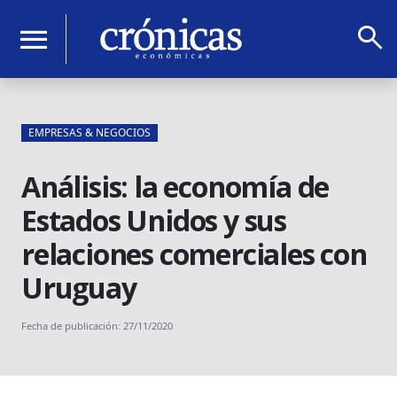
search
menu
EMPRESAS & NEGOCIOS
Análisis: la economía de
Estados Unidos y sus
relaciones comerciales con
Uruguay
Fecha de publicación: 27/11/2020