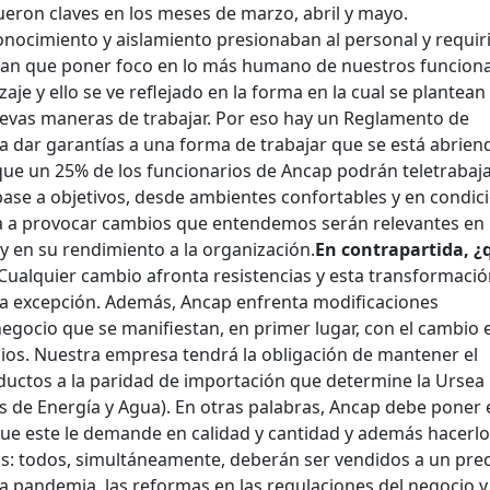
ueron claves en los meses de marzo, abril y mayo.
nocimiento y aislamiento presionaban al personal y requir
ían que poner foco en lo más humano de nuestros funciona
je y ello se ve reflejado en la forma en la cual se plantean 
uevas maneras de trabajar. Por eso hay un Reglamento de
a dar garantías a una forma de trabajar que se está abrien
ue un 25% de los funcionarios de Ancap podrán teletrabaj
base a objetivos, desde ambientes confortables y en condic
a a provocar cambios que entendemos serán relevantes en 
 y en su rendimiento a la organización.
En contrapartida, ¿
Cualquier cambio afronta resistencias y esta transformació
la excepción. Además, Ancap enfrenta modificaciones
egocio que se manifiestan, en primer lugar, con el cambio e
cios. Nuestra empresa tendrá la obligación de mantener el
ductos a la paridad de importación que determine la Ursea
s de Energía y Agua). En otras palabras, Ancap debe poner 
e este le demande en calidad y cantidad y además hacerlo
ios: todos, simultáneamente, deberán ser vendidos a un pre
 la pandemia, las reformas en las regulaciones del negocio y