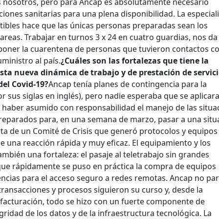
s nosotros, pero para Ancap es absolutamente necesario
ones sanitarias para una plena disponibilidad. La especial
ibles hace que las únicas personas preparadas sean los
areas. Trabajar en turnos 3 x 24 en cuatro guardias, nos da
ner la cuarentena de personas que tuvieron contactos c
ministro al país.
¿Cuáles son las fortalezas que tiene la
sta nueva dinámica de trabajo y de prestación de servici
del Covid-19?
Ancap tenía planes de contingencia para la
r sus siglas en inglés), pero nadie esperaba que se aplicar
l haber asumido con responsabilidad el manejo de las situa
reparados para, en una semana de marzo, pasar a una situ
ata de un Comité de Crisis que generó protocolos y equipos
ue una reacción rápida y muy eficaz. El equipamiento y los
mbién una fortaleza: el pasaje al teletrabajo sin grandes
que rápidamente se puso en práctica la compra de equipos
icencias para el acceso seguro a redes remotas. Ancap no par
ransacciones y procesos siguieron su curso y, desde la
a facturación, todo se hizo con un fuerte componente de
egridad de los datos y de la infraestructura tecnológica. La