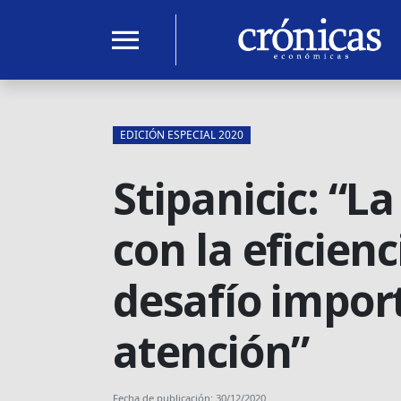
menu
EDICIÓN ESPECIAL 2020
Stipanicic: “L
con la eficien
desafío impo
atención”
Fecha de publicación: 30/12/2020