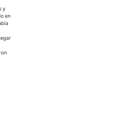
s y
lo en
abía
legar
eron