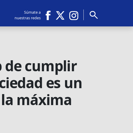
search
Súmate a
nuestras redes
p de cumplir
ociedad es un
 la máxima