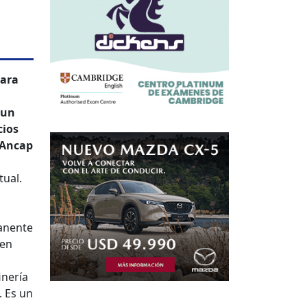
rara
 un
cios
 Ancap
tual.
manente
en
inería
. Es un