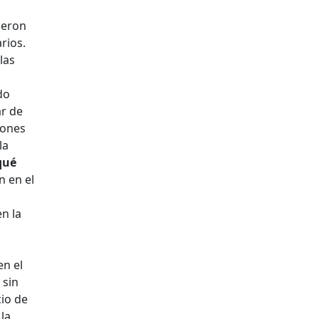
ieron
rios.
las
do
ar de
iones
la
qué
n en el
n la
en el
 sin
cio de
 la