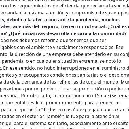
con los requerimientos de eficiencia que reclama la socied
 demandan la máxima atención y compromiso de sus emple
s, debido a la afectación ante la pandemia, muchas
ales, además del negocio, tienen un rol social. ¿Cuál es 
io? ¿Qué iniciativas desarrolla de cara a la comunidad?
lidad nos debemos referir a que tenemos que ser
gables con el ambiente y socialmente responsables. Ese
tanto, la dirección de una empresa debe atenderlo en su con
 pandemia, o en cualquier situación extrema, se notó lo
z. En ese sentido, no hubo interrupciones en el suministro 
igentes y preocupantes condiciones sanitarias o el desplom
aída de la demanda de las refinerías de todo el mundo. Mu
operaciones por no poder colocar su producción o pudieron
personal. Por otro lado, la interacción con el Sinae (Sistema
fundamental desde el primer momento para atender los
para la Operación “Todos en casa” desplegada por la Cancil
rados en el exterior. También lo fue para la atención al
en gel para el sistema sanitario, especialmente ante el salto