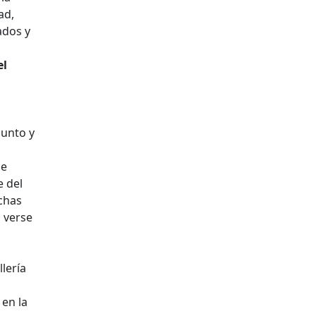
ad,
ados y
el
junto y
de
e del
chas
 verse
lería
 en la