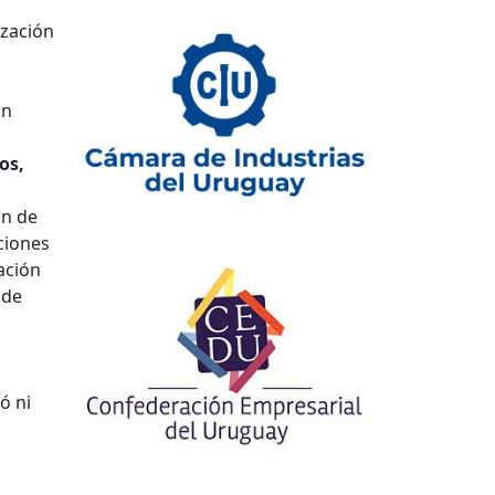
ización
on
os,
an de
ciones
ación
 de
ó ni