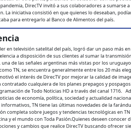
 pandemia, DirecTV invitó a sus colaboradores a sumarse a
. La iniciativa consistió en que quienes lo deseaban, podía
icaba para entregarlo al Banco de Alimentos del país.
encia
er en televisión satelital del país, logró dar un paso más en
elencia a disposición de sus clientes al sumar la transmisió
s, una de las señales argentinas más vistas por los uruguayo
 como TN, se encuentra generalmente entre los 20 más ele
motivó el interés de DirecTV por mejorar la calidad de imag
an contratado cualquiera de los planes prepagos y pospagos
ogramación de Todo Noticias HD a través del canal 1716.
A
oticias de economía, política, sociedad y actualidad naciona
 informativos, TN tiene las últimas novedades de la farándu
ión completa sobre juegos y tendencias tecnológicas en TN
tina y el mundo con Toda Pasión.
Quienes deseen conocer d
mociones y cambios que realice DirecTV buscando ofrecer s