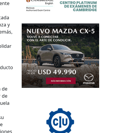
iente
cada
nza y
demás,
olidar
oducto
a de
r de
cuela
su
de
ciones