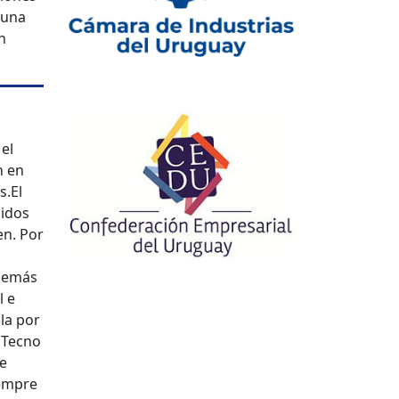
 una
n
 el
n en
s.
El
gidos
en. Por
demás
l e
la por
 Tecno
e
iempre