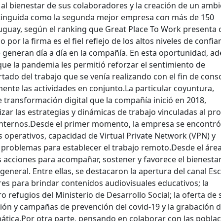
 al bienestar de sus colaboradores y la creación de un amb
istinguida como la segunda mejor empresa con más de 150
uguay, según el ranking que Great Place To Work presenta 
por la firma es el fiel reflejo de los altos niveles de confia
se generan día a día en la compañía. En esta oportunidad, a
ue la pandemia les permitió reforzar el sentimiento de
tado del trabajo que se venía realizando con el fin de cons
mente las actividades en conjunto.
La particular coyuntura,
 transformación digital que la compañía inició en 2018,
izar las estrategias y dinámicas de trabajo vinculadas al pr
nternos.
Desde el primer momento, la empresa se encontró
 operativos, capacidad de Virtual Private Network (VPN) y
ó problemas para establecer el trabajo remoto.
Desde el áre
s acciones para acompañar, sostener y favorece el bienesta
 general. Entre ellas, se destacaron la apertura del canal Es
ores para brindar contenidos audiovisuales educativos; la
ro refugios del Ministerio de Desarrollo Social; la oferta de 
ción y campañas de prevención del covid-19 y la grabación 
ática.
Por otra parte, pensando en colaborar con las pobla