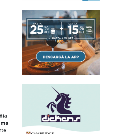
ñía
tima
nte