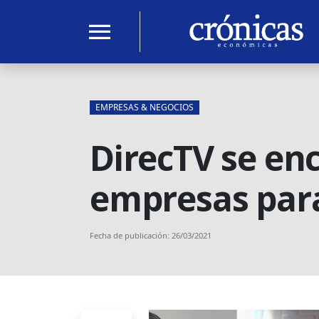
menu
EMPRESAS & NEGOCIOS
DirecTV se en
empresas para
Fecha de publicación: 26/03/2021