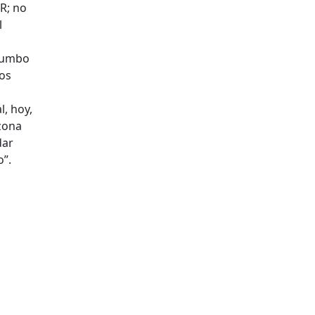
R; no
l
rumbo
os
l, hoy,
 zona
dar
o”.