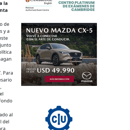
a la
unta
o de
s y a
este
junto
lítica
 hagan
”.
Para
esario
,
el
 Fondo
ado al
l del
ara