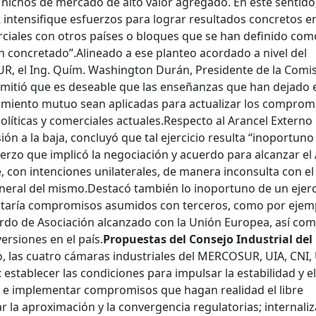
n nichos de mercado de alto valor agregado. En este sentido
tensifique esfuerzos para lograr resultados concretos en
ciales con otros países o bloques que se han definido com
an concretado”.
Alineado a ese planteo acordado a nivel del
R, el Ing. Quím. Washington Durán, Presidente de la Comi
smitió que es deseable que las enseñanzas que han dejado 
imiento mutuo sean aplicadas para actualizar los comprom
olíticas y comerciales actuales.
Respecto al Arancel Externo
ón a la baja, concluyó que tal ejercicio resulta “inoportuno
erzo que implicó la negociación y acuerdo para alcanzar el
 con intenciones unilaterales, de manera inconsulta con el
neral del mismo.
Destacó también lo inoportuno de un ejerc
ectaría compromisos asumidos con terceros, como por ejem
rdo de Asociación alcanzado con la Unión Europea, así com
rsiones en el país.
Propuestas del Consejo Industrial del
o, las cuatro cámaras industriales del MERCOSUR, UIA, CNI, 
 establecer las condiciones para impulsar la estabilidad y el
 e implementar compromisos que hagan realidad el libre
r la aproximación y la convergencia regulatorias; internaliz