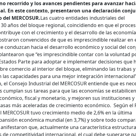
ino recorrido y los avances pendientes para avanzar haci
al. En este contexto, presentaron una declaración conj
rio del MERCOSUR.
Las cuatro entidades industriales del
años del bloque regional, coincidiendo en que el proces
ntribuye con el crecimiento y el desarrollo de las economía
 mostraron convencidos de que es imprescindible realizar en 
 conduzcan hacia el desarrollo económico y social del con
 plantearon que “es imprescindible contar con la voluntad po
 Estados Parte para adoptar e implementar decisiones que
libre comercio al interior del bloque, eliminando las trabas y
n las capacidades para una mejor integración internacional
n, el Consejo Industrial del MERCOSUR entiende que es nec
s cumplan sus tareas para que las economías se estabilicen
onómico, fiscal y monetario, y mejoren sus instituciones y 
 tasas más aceleradas de crecimiento económico. Según el
el MERCOSUR tuvo crecimiento medio de 2,6% en la última
xpansión económica mundial (en 3,7%) y sobre todo compar
anifestaron que, actualmente una característica estructura
 de competitividad internacional, el cual debe superarse p