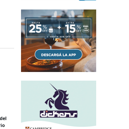
n
del
rio