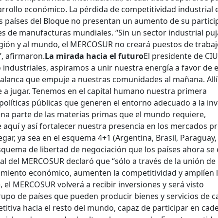
rrollo económico. La pérdida de competitividad industrial e
os países del Bloque no presentan un aumento de su partici
s de manufacturas mundiales. “Sin un sector industrial puj
egión y al mundo, el MERCOSUR no creará puestos de trabaj
”, afirmaron.
La mirada hacia el futuro
El presidente de CIU
industriales, aspiramos a unir nuestra energía a favor de 
a palanca que empuje a nuestras comunidades al mañana. Allí
 a jugar. Tenemos en el capital humano nuestra primera
 políticas públicas que generen el entorno adecuado a la in
a parte de las materias primas que el mundo requiere,
 aquí y así fortalecer nuestra presencia en los mercados p
gar, ya sea en el esquema 4+1 (Argentina, Brasil, Paraguay,
esquema de libertad de negociación que los países ahora se
ial del MERCOSUR declaró que “sólo a través de la unión de
cimiento económico, aumenten la competitividad y amplíen 
e, el MERCOSUR volverá a recibir inversiones y será visto
po de países que pueden producir bienes y servicios de ca
tiva hacia el resto del mundo, capaz de participar en cad