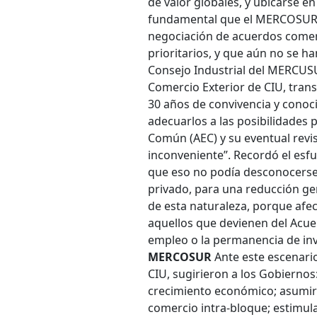
de valor globales, y ubicarse e
fundamental que el MERCOSUR in
negociación de acuerdos comer
prioritarios, y que aún no se h
Consejo Industrial del MERCUSU
Comercio Exterior de CIU, tran
30 años de convivencia y conoc
adecuarlos a las posibilidades p
Común (AEC) y su eventual revisi
inconveniente”. Recordó el esfu
que eso no podía desconocerse,
privado, para una reducción ge
de esta naturaleza, porque af
aquellos que devienen del Acue
empleo o la permanencia de inve
MERCOSUR
Ante este escenari
CIU, sugirieron a los Gobiernos:
crecimiento económico; asumir
comercio intra-bloque; estimula