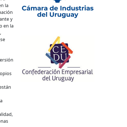
n la
pación
ante y
o en la
,
ese
versión
ropios
 están
la
lidad,
enas