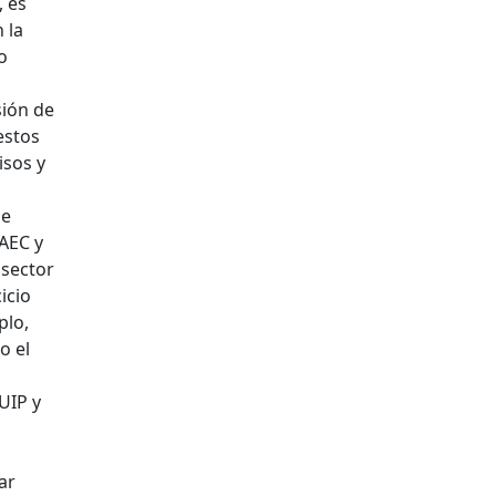
, es
 la
o
sión de
estos
isos y
 e
 AEC y
 sector
icio
plo,
o el
UIP y
ar