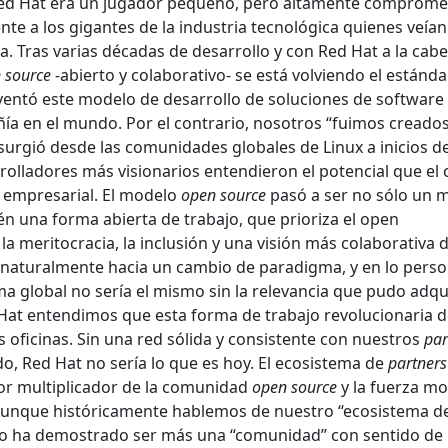
ed Hat era un jugador pequeño, pero altamente comprome
nte a los gigantes de la industria tecnológica quienes veían
. Tras varias décadas de desarrollo y con Red Hat a la cab
 source
-abierto y colaborativo- se está volviendo el estánd
nventó este modelo de desarrollo de soluciones de software
ía en el mundo. Por el contrario, nosotros “fuimos creados
urgió desde las comunidades globales de Linux a inicios de
rolladores más visionarios entendieron el potencial que el
 empresarial. El modelo
open source
pasó a ser no sólo un 
én una forma abierta de trabajo, que prioriza el open
a meritocracia, la inclusión y una visión más colaborativa d
naturalmente hacia un cambio de paradigma, y en lo perso
 global no sería el mismo sin la relevancia que pudo adqui
 Hat entendimos que esta forma de trabajo revolucionaria d
 oficinas. Sin una red sólida y consistente con nuestros
par
o, Red Hat no sería lo que es hoy. El ecosistema de
partners
tor multiplicador de la comunidad
open source
y la fuerza mo
. Aunque históricamente hablemos de nuestro “ecosistema d
mpo ha demostrado ser más una “comunidad” con sentido de