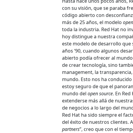
Hasta hace unos pocos años, R
con su visión, que se paraba fre
código abierto con desconfianza
más de 25 años, el modelo
open
toda la industria. Red Hat no i
hoy distingue a nuestra compañ
este modelo de desarrollo que s
años ‘90, cuando algunos desar
abierto podía ofrecer al mundo
de crear tecnología, sino tambi
management, la transparencia, l
mundo. Esto nos ha conducido 
estoy seguro de que el panorama
mundo del
open source
. En Red
extenderse más allá de nuestras
de negocios a lo largo del mund
Red Hat ha sido siempre el fac
del éxito de nuestros clientes
partners
”, creo que con el tie