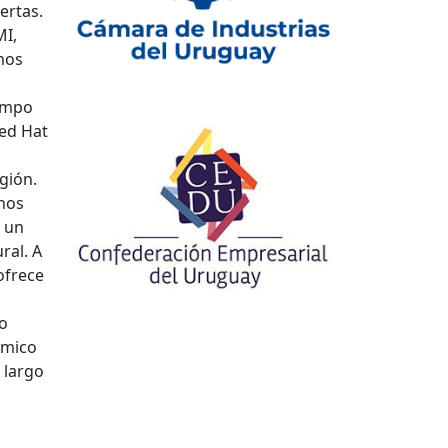
ertas.
MI,
mos
iempo
Red Hat
egión.
 nos
e un
ral. A
ofrece
ro
ámico
 largo