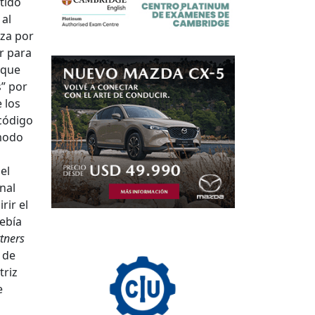
tido
 al
eza por
ar para
 que
” por
 los
 código
modo
el
nal
rir el
ebía
tners
de
triz
e