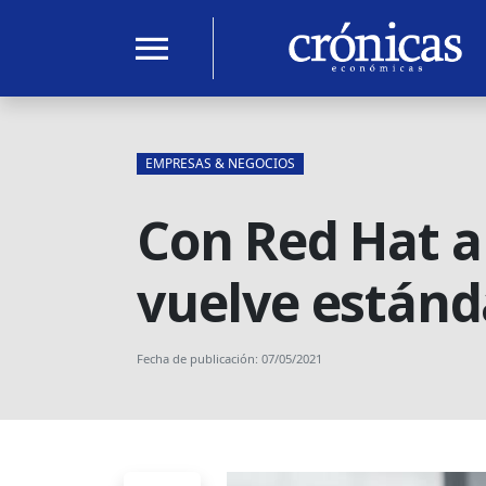
menu
EMPRESAS & NEGOCIOS
Con Red Hat a 
vuelve estánda
Fecha de publicación: 07/05/2021