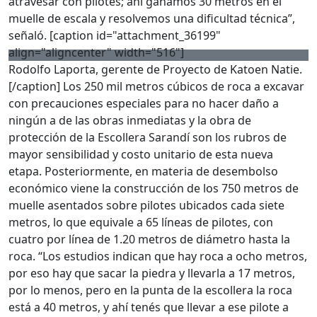
atravesar con pilotes; ahí ganamos 30 metros en el
muelle de escala y resolvemos una dificultad técnica”,
señaló. [caption id="attachment_36199"
align="aligncenter" width="516"]
Rodolfo Laporta, gerente de Proyecto de Katoen Natie.
[/caption] Los 250 mil metros cúbicos de roca a excavar
con precauciones especiales para no hacer daño a
ningún a de las obras inmediatas y la obra de
protección de la Escollera Sarandí son los rubros de
mayor sensibilidad y costo unitario de esta nueva
etapa. Posteriormente, en materia de desembolso
económico viene la construcción de los 750 metros de
muelle asentados sobre pilotes ubicados cada siete
metros, lo que equivale a 65 líneas de pilotes, con
cuatro por línea de 1.20 metros de diámetro hasta la
roca. “Los estudios indican que hay roca a ocho metros,
por eso hay que sacar la piedra y llevarla a 17 metros,
por lo menos, pero en la punta de la escollera la roca
está a 40 metros, y ahí tenés que llevar a ese pilote a