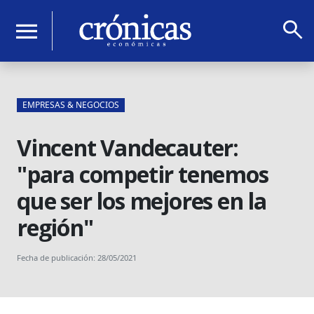
search
menu
EMPRESAS & NEGOCIOS
Vincent Vandecauter:
"para competir tenemos
que ser los mejores en la
región"
Fecha de publicación: 28/05/2021