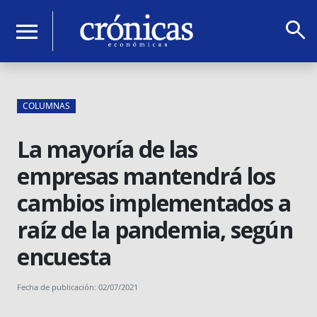
search
menu
COLUMNAS
La mayoría de las
empresas mantendrá los
cambios implementados a
raíz de la pandemia, según
encuesta
Fecha de publicación: 02/07/2021