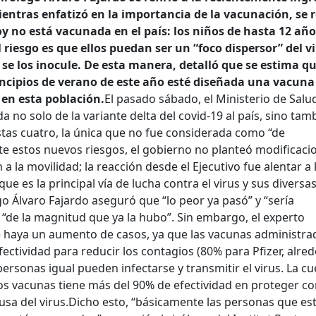
mientras enfatizó en la importancia de la vacunación, se r
oy no está vacunada en el país: los niños de hasta 12 años
 riesgo es que ellos puedan ser un “foco dispersor” del vi
 se los inocule. De esta manera, detalló que se estima q
incipios de verano de este año esté diseñada una vacuna
 en esta población.
El pasado sábado, el Ministerio de Salu
a no solo de la variante delta del covid-19 al país, sino tam
estas cuatro, la única que no fue considerada como “de
te estos nuevos riesgos, el gobierno no planteó modificaci
 la movilidad; la reacción desde el Ejecutivo fue alentar a 
ue es la principal vía de lucha contra el virus y sus diversa
ogo Álvaro Fajardo aseguró que “lo peor ya pasó” y “sería
 “de la magnitud que ya la hubo”. Sin embargo, el experto
e haya un aumento de casos, ya que las vacunas administra
efectividad para reducir los contagios (80% para Pfizer, alre
ersonas igual pueden infectarse y transmitir el virus. La cu
os vacunas tiene más del 90% de efectividad en proteger co
sa del virus.
Dicho esto, “básicamente las personas que es