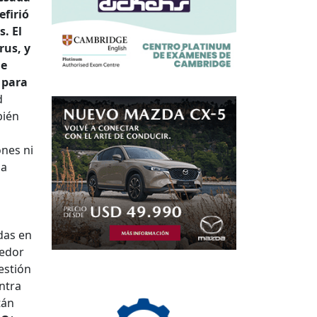
efirió
. El
rus, y
ue
 para
d
bién
ones ni
la
s
das en
dedor
estión
ntra
tán