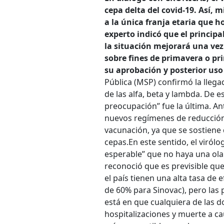
cepa delta del covid-19. Así, 
a la única franja etaria que h
experto indicó que el principal
la situación mejorará una vez
sobre fines de primavera o pr
su aprobación y posterior uso
Pública (MSP) confirmó la llegad
de las alfa, beta y lambda. De 
preocupación” fue la última. An
nuevos regímenes de reducción a
vacunación, ya que se sostiene q
cepas.
En este sentido, el viról
esperable” que no haya una ola
reconoció que es previsible qu
el país tienen una alta tasa de 
de 60% para Sinovac), pero las p
está en que cualquiera de las d
hospitalizaciones y muerte a cau