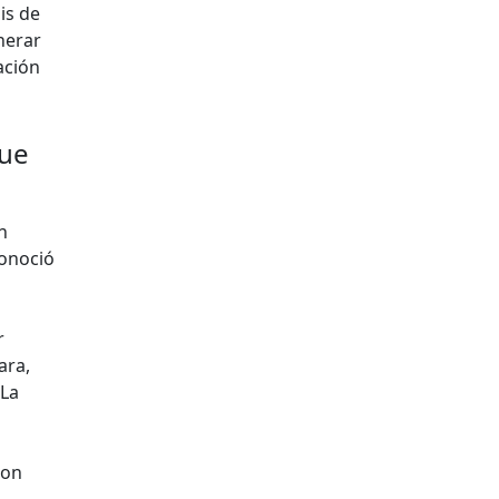
is de
nerar
ación
que
n
conoció
r
ara,
 La
con