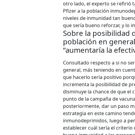
otro lado, el experto se refirió
Pfizer a la población inmunodep
niveles de inmunidad tan bueno
que sería bueno reforzar, y lo i
Sobre la posibilidad 
población en general
“aumentaría la efecti
Consultado respecto a si no se
general, más teniendo en cuenta
que hacerlo sería positivo porq
incrementa la posibilidad de p
disminuye la chance de que el 
punto de la campaña de vacunac
posteriormente, dar un paso má
estrategia en este camino tendrí
inmunodeprimidos, luego a per
establecer cuál sería el criter
buena inmunidad a las personas 