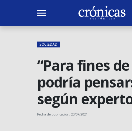
menu
SOCIEDAD
“Para fines de
podría pensar
según expert
Fecha de publicación: 23/07/2021