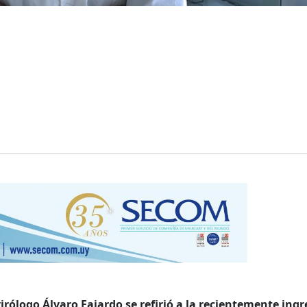
irólogo Álvaro Fajardo se refirió a la recientemente ing