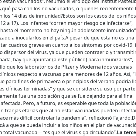
 están vacunados”, resumió el virólogo del Institut Pasteur
 ¿qué pasa con los no vacunados, o quienes recientemente 
n los 14 días de inmunidad?
Estos son los casos de los niños
12 a 17). Los infantes “corren mayor riesgo de infectarse”,
 “hasta el momento no hay ningún adolescente inmunizado”
do a inocularlos en el país.
A pesar de que esta no es una
tar cuadros graves en cuanto a los síntomas por covid-19, 
o dispersor del virus, ya que pueden contraerlo y transmitir
da, hay que apuntar (a este público) para inmunizarlos”,
alló que los laboratorios de Pfizer y Moderna (dos vacunas
línicos respecto a vacunas para menores de 12 años. Así, “
e para fines de primavera o principios del verano podría ll
es clínicas terminadas” y que se considere su uso por parte
amente fue una población que se fue dejando para el final
afectada. Pero, a futuro, es esperable que toda la població
 franjas etarias que al no estar vacunadas pueden infecta
ace más difícil controlar la pandemia”, reflexionó Fajardo.
D
acá a que se pueda incluir a los niños en el plan de vacunac
n total vacunada— “es que el virus siga circulando”.
La terc