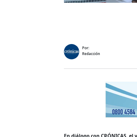
Por:
Redacción
En diálogo con CRÓNICAS, el v