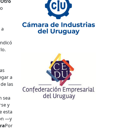
.
Otro
lo
 a
indicó
lo.
las
egar a
 de las
n sea
rse y
e esta
ión —y
era
Por