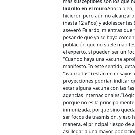
más susceptibles son los que no
ladrillo en el muro
Ahora bien,
hicieron pero aún no alcanzaro
(hasta 12 años) y adolescentes (
aseveró Fajardo, mientras que
pesar de que ya se haya comenza
población que no suele manifes
el experto, sí pueden ser un foc
“Cuando haya una vacuna aproba
manifestó.
En este sentido, det
“avanzadas”) están en ensayos c
proyecciones podrían indicar qu
estar alguna vacuna con las fas
agencias internacionales.
“Lógic
porque no es la principalmente 
inmunizada, porque sino quedan
ser focos de trasmisión, y eso h
manera, el principal riesgo de 
así llegar a una mayor població