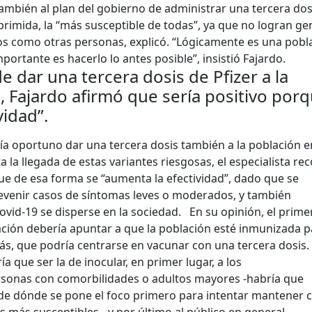
 también al plan del gobierno de administrar una tercera dos
rimida, la “más susceptible de todas”, ya que no logran ge
s como otras personas, explicó. “Lógicamente es una pobl
mportante es hacerlo lo antes posible”, insistió Fajardo.
de dar una tercera dosis de Pfizer a la
, Fajardo afirmó que sería positivo por
vidad”.
ría oportuno dar una tercera dosis también a la población e
 la llegada de estas variantes riesgosas, el especialista re
ue de esa forma se “aumenta la efectividad”, dado que se
revenir casos de síntomas leves o moderados, y también
covid-19 se disperse en la sociedad.
En su opinión, el prime
ión debería apuntar a que la población esté inmunizada p
s, que podría centrarse en vacunar con una tercera dosis.
a que ser la de inocular, en primer lugar, a los
sonas con comorbilidades o adultos mayores -habría que
io de dónde se pone el foco primero para intentar mantener 
más susceptibles-, y por último al público en general.