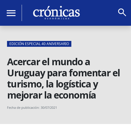
search
menu
EDICIÓN ESPECIAL 40 ANIVERSARIO
Acercar el mundo a
Uruguay para fomentar el
turismo, la logística y
mejorar la economía
Fecha de publicación: 30/07/2021