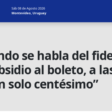
Sáb 08 de Agosto 2026
Montevideo, Uruguay
do se habla del fid
ubsidio al boleto, a 
un solo centésimo”