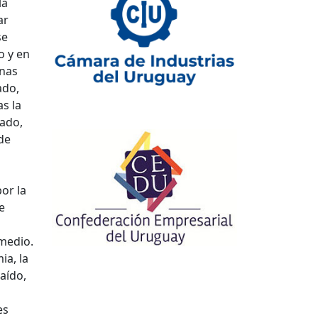
la
ar
se
o y en
enas
ado,
as la
gado,
de
or la
e
 medio.
ia, la
aído,
es