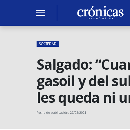
menu
SOCIEDAD
Salgado: “Cuan
gasoil y del s
les queda ni 
Fecha de publicación: 27/08/2021