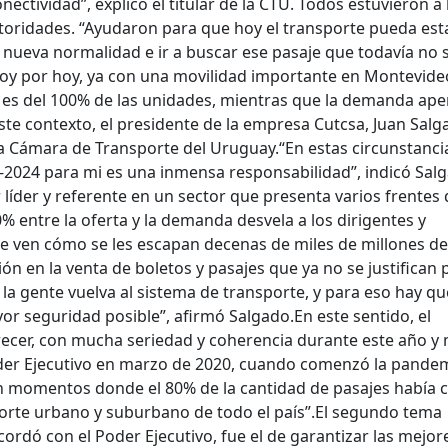
ctividad”, explicó el titular de la CTU.
Todos estuvieron a 
autoridades. “Ayudaron para que hoy el transporte pueda est
nueva normalidad e ir a buscar ese pasaje que todavía no 
 hoy por hoy, ya con una movilidad importante en Montevide
ta es del 100% de las unidades, mientras que la demanda ap
ste contexto, el presidente de la empresa Cutcsa, Juan Salg
a Cámara de Transporte del Uruguay.
“En estas circunstanci
1-2024 para mi es una inmensa responsabilidad”, indicó Sal
 líder y referente en un sector que presenta varios frentes 
% entre la oferta y la demanda desvela a los dirigentes y
ue ven cómo se les escapan decenas de miles de millones de
n en la venta de boletos y pasajes que ya no se justifican p
a gente vuelva al sistema de transporte, y para eso hay qu
yor seguridad posible”, afirmó Salgado.
En este sentido, el
recer, con mucha seriedad y coherencia durante este año y
der Ejecutivo en marzo de 2020, cuando comenzó la pandem
 momentos donde el 80% de la cantidad de pasajes había c
sporte urbano y suburbano de todo el país”.
El segundo tema
rdó con el Poder Ejecutivo, fue el de garantizar las mejor