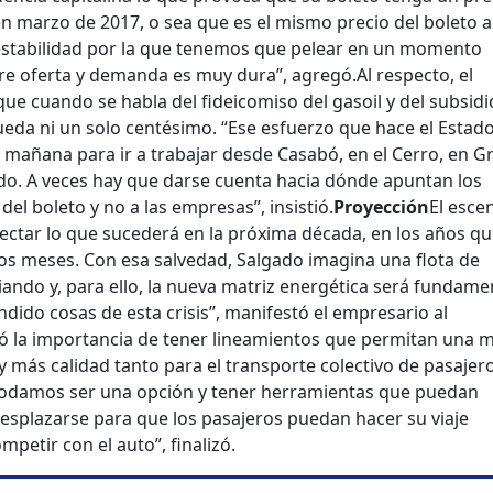
 en marzo de 2017, o sea que es el mismo precio del boleto a
 estabilidad por la que tenemos que pelear en un momento
ntre oferta y demanda es muy dura”, agregó.
Al respecto, el
e cuando se habla del fideicomiso del gasoil y del subsidio
ueda ni un solo centésimo. “Ese esfuerzo que hace el Estado
la mañana para ir a trabajar desde Casabó, en el Cerro, en G
ndo. A veces hay que darse cuenta hacia dónde apuntan los
del boleto y no a las empresas”, insistió.
Proyección
El esce
oyectar lo que sucederá en la próxima década, en los años q
mos meses. Con esa salvedad, Salgado imagina una flota de
ndo y, para ello, la nueva matriz energética será fundamen
do cosas de esta crisis”, manifestó el empresario al
ó la importancia de tener lineamientos que permitan una 
y más calidad tanto para el transporte colectivo de pasajer
 podamos ser una opción y tener herramientas que puedan
desplazarse para que los pasajeros puedan hacer su viaje
petir con el auto”, finalizó.