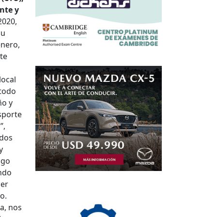
nte y
2020,
su
enero,
te
local
 todo
ño y
sporte
”,
odos
y
ngo
ando
cer
o.
a, nos