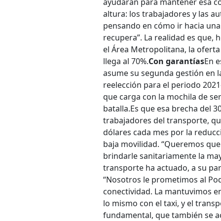
ayudaran para mantener esa cone
altura: los trabajadores y las 
pensando en cómo ir hacia una 
recupera”. La realidad es que,
el Área Metropolitana, la ofer
llega al 70%.
Con garantías
En e
asume su segunda gestión en l
reelección para el periodo 202
que carga con la mochila de ser
batalla.
Es que esa brecha del 30
trabajadores del transporte, q
dólares cada mes por la reducció
baja movilidad.
“Queremos que l
brindarle sanitariamente la ma
transporte ha actuado, a su pa
“Nosotros le prometimos al Po
conectividad. La mantuvimos en
lo mismo con el taxi, y el tran
fundamental, que también se aco