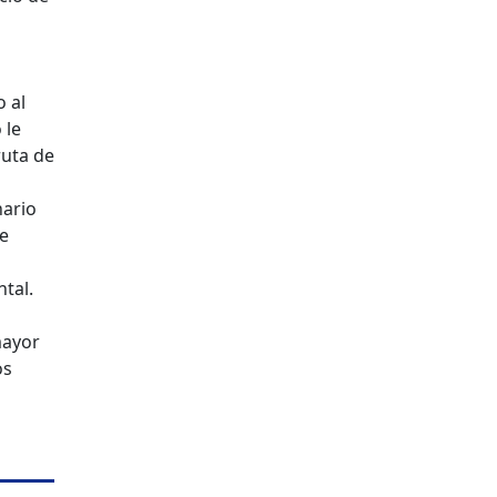
 al
 le
ruta de
nario
ue
tal.
mayor
os