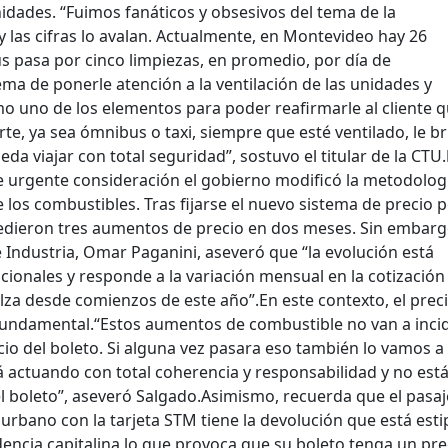
nidades. “Fuimos fanáticos y obsesivos del tema de la
 y las cifras lo avalan. Actualmente, en Montevideo hay 26
 pasa por cinco limpiezas, en promedio, por día de
a de ponerle atención a la ventilación de las unidades y
 uno de los elementos para poder reafirmarle al cliente 
rte, ya sea ómnibus o taxi, siempre que esté ventilado, le b
da viajar con total seguridad”, sostuvo el titular de la CTU.
 de urgente consideración el gobierno modificó la metodolog
de los combustibles. Tras fijarse el nuevo sistema de precio 
edieron tres aumentos de precio en dos meses. Sin embargo
 Industria, Omar Paganini, aseveró que “la evolución está
acionales y responde a la variación mensual en la cotización
alza desde comienzos de este año”.
En este contexto, el prec
fundamental.
“
Estos aumentos de combustible no van a incid
o del boleto. Si alguna vez pasara eso también lo vamos a 
á actuando con total coherencia y responsabilidad y no est
l boleto”, aseveró Salgado.
Asimismo, recuerda que el pasa
urbano con la tarjeta STM tiene la devolución que está est
dencia capitalina lo que provoca que su boleto tenga un pre