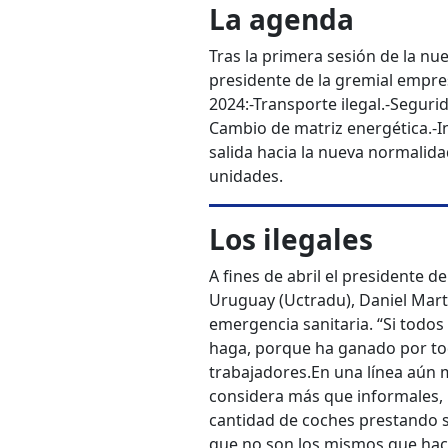
La agenda
Tras la primera sesión de la nu
presidente de la gremial empresa
2024:
-Transporte ilegal.
-Segurid
Cambio de matriz energética.
-I
salida hacia la nueva normalida
unidades.
Los ilegales
A fines de abril el presidente 
Uruguay (Uctradu), Daniel Martí
emergencia sanitaria. “Si todos
haga, porque ha ganado por tod
trabajadores.
En una línea aún 
considera más que informales, i
cantidad de coches prestando s
que no son los mismos que hac