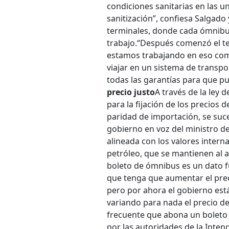
condiciones sanitarias en las u
sanitización”, confiesa Salgado
terminales, donde cada ómnibus
trabajo.
“Después comenzó el tem
estamos trabajando en eso como
viajar en un sistema de transpo
todas las garantías para que pue
precio justo
A través de la ley
para la fijación de los precios 
paridad de importación, se suc
gobierno en voz del ministro de
alineada con los valores intern
petróleo, que se mantienen al 
boleto de ómnibus es un dato 
que tenga que aumentar el preci
pero por ahora el gobierno est
variando para nada el precio de
frecuente que abona un boleto 
por las autoridades de la Inten