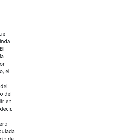
que
rinda
El
ía
por
, el
 del
io del
ir en
decir,
á
jero
ipulada
cio de