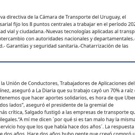
eva directiva de la Cámara de Transporte del Uruguay, el
rial fijo los 8 puntos centrales a trabajar en el período 20
ad vial y ciudadana.
-Nuevas tecnologías aplicadas al transp
ntercambio con autoridades nacionales y departamentales.
d.
- Garantías y seguridad sanitaria.
-Chatarrización de las
de la Unión de Conductores, Trabajadores de Aplicaciones del
nez, aseguró a La Diaria que su trabajo cayó un 70% a raíz 
 tenemos que hacer aportes solidarios, es hora de que Uber
os lados”, aseguró el presidente de la gremial de
más crítica, Salgado fustigó a las empresas de transporte q
legales.
“A mí me dicen ´por qué si es tan malo hay la mism
ervicio hoy que los que había hace dos años´. La respuesta
e dos años. Hace dos años hubo gente que creyó compró 