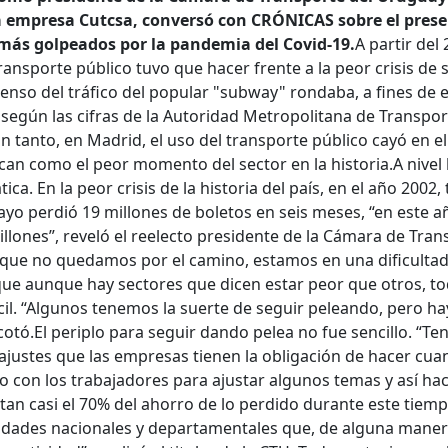
la empresa Cutcsa, conversó con CRÓNICAS
sobre el prese
 más golpeados por la pandemia del Covid-19.
A partir del 
 transporte público tuvo que hacer frente a la peor crisis de 
enso del tráfico del popular "subway" rondaba, a fines de 
, según las cifras de la Autoridad Metropolitana de Transpor
n tanto, en Madrid, el uso del transporte público cayó en el
ican como el peor momento del sector en la historia.
A nivel 
ca. En la peor crisis de la historia del país, en el año 2002,
yo perdió 19 millones de boletos en seis meses, “en este a
llones”, reveló el reelecto presidente de la Cámara de Tran
 que no quedamos por el camino, estamos en una dificultad
 que aunque hay sectores que dicen estar peor que otros, t
cil. “Algunos tenemos la suerte de seguir peleando, pero ha
cotó.
El periplo para seguir dando pelea no fue sencillo. “Te
ajustes que las empresas tienen la obligación de hacer cu
do con los trabajadores para ajustar algunos temas y así ha
an casi el 70% del ahorro de lo perdido durante este tiemp
idades nacionales y departamentales que, de alguna maner