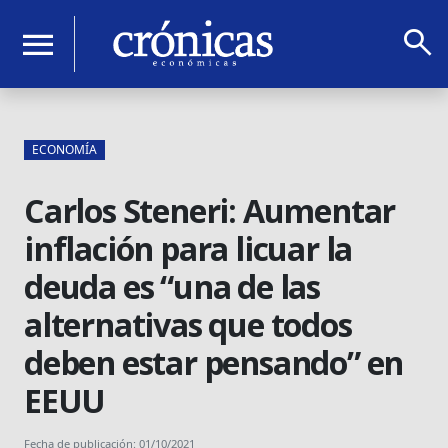
search
menu
ECONOMÍA
Carlos Steneri: Aumentar
inflación para licuar la
deuda es “una de las
alternativas que todos
deben estar pensando” en
EEUU
Fecha de publicación: 01/10/2021